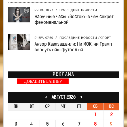
ВЧЕРА, 18:27
/
ПОСЛЕДНИЕ НОВОСТИ
Наручные часы «Восток»: в чём секрет
феноменальной
ВЧЕРА, 07:30
/
ПОСЛЕДНИЕ НОВОСТИ
/
СПОРТ
Анзор Кавазашвили: Ни МОК, ни Трамп
вернуть наш футбол на
РЕКЛАМА
ДОБАВИТЬ БАННЕР
«
АВГУСТ 2026 »
ПН
ВТ
СР
ЧТ
ПТ
СБ
ВС
1
2
3
4
5
6
7
8
9