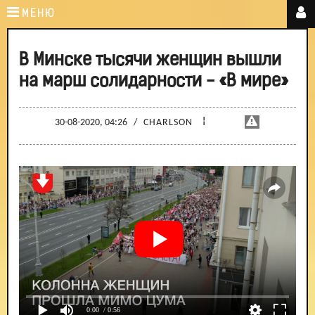
МЕНЮ
В Минске тысячи женщин вышли
на марш солидарности - «В мире»
¦
30-08-2020, 04:26
/
CHARLSON
0:00
/ 0:56