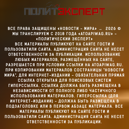
ВСЕ ПРАВА ЗАЩИЩЕНЫ «НОВОСТИ - МИРА»
→
2026
©
МЫ ТРАНСЛИРУЕМ С 2018 ГОДА «ATOAPIWAG.RU» -
«ПОЛИТИЧЕСКИЙ ЭКСПЕРТ»
ВСЕ МАТЕРИАЛЫ ПУБЛИКУЮТ НА САЙТЕ ГОСТИ И
ПОЛЬЗОВАТИЛИ САЙТА. АДМИНИСТРАЦИЯ САЙТА НЕ НЕСЕТ
ОТВЕТСТВЕННОСТИ ЗА ПУБЛИКАЦИИ. ИСПОЛЬЗОВАНИЕ
ЛЮБЫХ МАТЕРИАЛОВ, РАЗМЕЩЁННЫХ НА САЙТЕ,
РАЗРЕШАЕТСЯ ПРИ УСЛОВИИ ССЫЛКИ НА ATOAPIWAG.RU.
ПРИ КОПИРОВАНИИ МАТЕРИАЛОВ СОСТРАНИЦЫ "НОВОСТИ
МИРА", ДЛЯ ИНТЕРНЕТ-ИЗДАНИЙ - ОБЯЗАТЕЛЬНАЯ ПРЯМАЯ
ССЫЛКА ОТКРЫТАЯ ДЛЯ ПОИСКОВЫХ СИСТЕМ
ГИПЕРССЫЛКА. ССЫЛКА ДОЛЖНА БЫТЬ РАЗМЕЩЕНА В
НЕЗАВИСИМОСТИ ОТ ПОЛНОГО ЛИБО ЧАСТИЧНОГО
ИСПОЛЬЗОВАНИЯ МАТЕРИАЛОВ. ГИПЕРССЫЛКА (ДЛЯ
ИНТЕРНЕТ-ИЗДАНИЙ) - ДОЛЖНА БЫТЬ РАЗМЕЩЕНА В
ПОДЗАГОЛОВКЕ ИЛИ В ПЕРВОМ АБЗАЦЕ МАТЕРИАЛА. ВСЕ
МАТЕРИАЛЫ ПУБЛИКУЮТ НА САЙТЕ ГОСТИ И
ПОЛЬЗОВАТИЛИ САЙТА. АДМИНИСТРАЦИЯ САЙТА НЕ НЕСЕТ
ОТВЕТСТВЕННОСТИ ЗА ПУБЛИКАЦИИ.