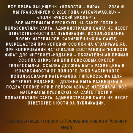
ВСЕ ПРАВА ЗАЩИЩЕНЫ «НОВОСТИ - МИРА»
→
2026
©
МЫ ТРАНСЛИРУЕМ С 2018 ГОДА «ATOAPIWAG.RU» -
«ПОЛИТИЧЕСКИЙ ЭКСПЕРТ»
ВСЕ МАТЕРИАЛЫ ПУБЛИКУЮТ НА САЙТЕ ГОСТИ И
ПОЛЬЗОВАТИЛИ САЙТА. АДМИНИСТРАЦИЯ САЙТА НЕ НЕСЕТ
ОТВЕТСТВЕННОСТИ ЗА ПУБЛИКАЦИИ. ИСПОЛЬЗОВАНИЕ
ЛЮБЫХ МАТЕРИАЛОВ, РАЗМЕЩЁННЫХ НА САЙТЕ,
РАЗРЕШАЕТСЯ ПРИ УСЛОВИИ ССЫЛКИ НА ATOAPIWAG.RU.
ПРИ КОПИРОВАНИИ МАТЕРИАЛОВ СОСТРАНИЦЫ "НОВОСТИ
МИРА", ДЛЯ ИНТЕРНЕТ-ИЗДАНИЙ - ОБЯЗАТЕЛЬНАЯ ПРЯМАЯ
ССЫЛКА ОТКРЫТАЯ ДЛЯ ПОИСКОВЫХ СИСТЕМ
ГИПЕРССЫЛКА. ССЫЛКА ДОЛЖНА БЫТЬ РАЗМЕЩЕНА В
НЕЗАВИСИМОСТИ ОТ ПОЛНОГО ЛИБО ЧАСТИЧНОГО
ИСПОЛЬЗОВАНИЯ МАТЕРИАЛОВ. ГИПЕРССЫЛКА (ДЛЯ
ИНТЕРНЕТ-ИЗДАНИЙ) - ДОЛЖНА БЫТЬ РАЗМЕЩЕНА В
ПОДЗАГОЛОВКЕ ИЛИ В ПЕРВОМ АБЗАЦЕ МАТЕРИАЛА. ВСЕ
МАТЕРИАЛЫ ПУБЛИКУЮТ НА САЙТЕ ГОСТИ И
ПОЛЬЗОВАТИЛИ САЙТА. АДМИНИСТРАЦИЯ САЙТА НЕ НЕСЕТ
ОТВЕТСТВЕННОСТИ ЗА ПУБЛИКАЦИИ.
Партнеры нашего проекта: Последние новости России и
Мира