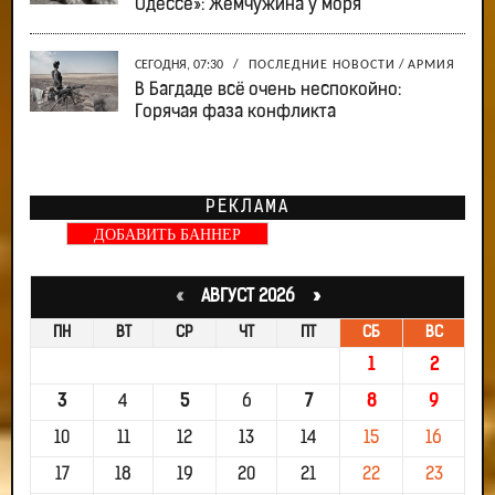
Одессе»: Жемчужина у моря
СЕГОДНЯ, 07:30
/
ПОСЛЕДНИЕ НОВОСТИ
/
АРМИЯ
В Багдаде всё очень неспокойно:
Горячая фаза конфликта
РЕКЛАМА
ДОБАВИТЬ БАННЕР
«
АВГУСТ 2026 »
ПН
ВТ
СР
ЧТ
ПТ
СБ
ВС
1
2
3
4
5
6
7
8
9
10
11
12
13
14
15
16
17
18
19
20
21
22
23