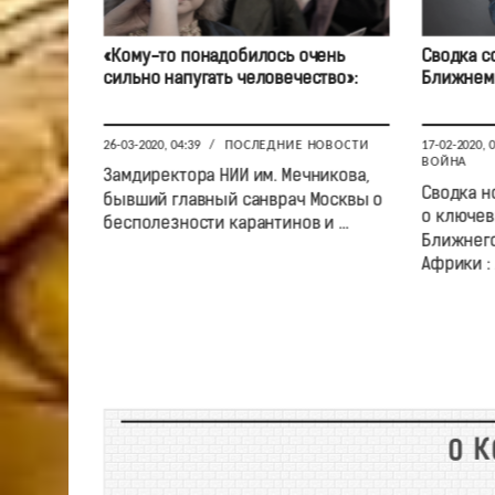
«Кому-то понадобилось очень
Сводка с
сильно напугать человечество»:
Ближнем 
26-03-2020, 04:39
/
ПОСЛЕДНИЕ НОВОСТИ
17-02-2020, 
ВОЙНА
Замдиректора НИИ им. Мечникова,
Сводка н
бывший главный санврач Москвы о
о ключев
бесполезности карантинов и ...
Ближнего
Африки : .
0 