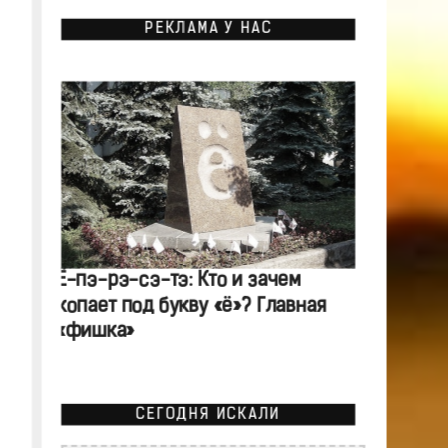
РЕКЛАМА У НАС
Ё-пэ-рэ-сэ-тэ: Кто и зачем
копает под букву «ё»? Главная
«фишка»
СЕГОДНЯ ИСКАЛИ