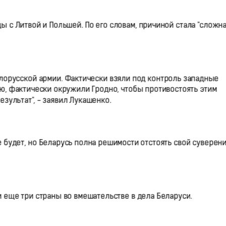
цы с Литвой и Польшей. По его словам, причиной стала "сложн
лорусской армии. Фактически взяли под контроль западные
орю, фактически окружили Гродно, чтобы противостоять этим
езультат", - заявил Лукашенко.
е будет, но Беларусь полна решимости отстоять свой суверен
 еще три страны во вмешательстве в дела Беларуси.