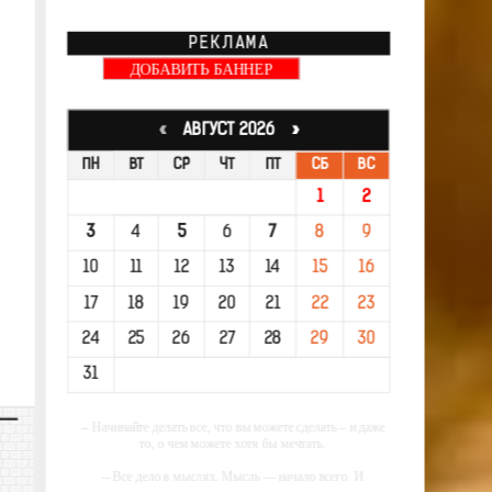
РЕКЛАМА
ДОБАВИТЬ БАННЕР
«
АВГУСТ 2026 »
ПН
ВТ
СР
ЧТ
ПТ
СБ
ВС
1
2
3
4
5
6
7
8
9
10
11
12
13
14
15
16
17
18
19
20
21
22
23
24
25
26
27
28
29
30
31
-- Начинайте делать все, что вы можете сделать – и даже
то, о чем можете хотя бы мечтать.
-- Все дело в мыслях. Мысль — начало всего. И