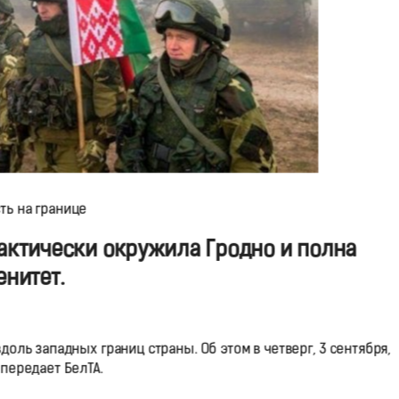
ть на границе
актически окружила Гродно и полна
енитет.
оль западных границ страны. Об этом в четверг, 3 сентября,
передает БелТА.