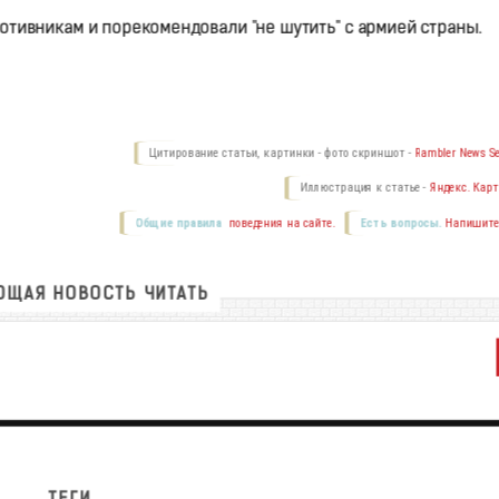
отивникам и порекомендовали "не шутить" с армией страны.
Цитирование статьи, картинки - фото скриншот -
Rambler News Se
Иллюстрация к статье -
Яндекс. Карт
Общие правила
поведения на сайте.
Есть вопросы.
Напишите
ЩАЯ НОВОСТЬ ЧИТАТЬ