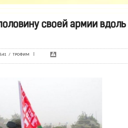
половину своей армии вдоль
¦
6:41
/
ТРОФИМ