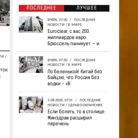
ПОСЛЕДНЕЕ
ЛУЧШЕЕ
ВЧЕРА, 07:30
/
ПОСЛЕДНИЕ
НОВОСТИ
/
В МИРЕ
Euroclear, с вас 200
миллиардов евро:
Брюссель паникует — и
ТИ
/
ВЧЕРА, 07:30
/
ПОСЛЕДНИЕ
НОВОСТИ
/
В МИРЕ
уток
По беленькой! Китай без
х
байцзю, что Россия без
водки - «В
5-08-2026, 07:31
/
ПОСЛЕДНИЕ
НОВОСТИ
/
ЗДРАВООХРАНЕНИЕ
Если болеть, то в столице:
Минздрав расширил
перечень