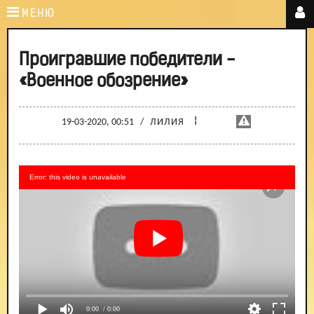
МЕНЮ
Проигравшие победители -
«Военное обозрение»
¦
19-03-2020, 00:51
/
ЛИЛИЯ
Error: this video is unavailable
0:00
/ 0:00