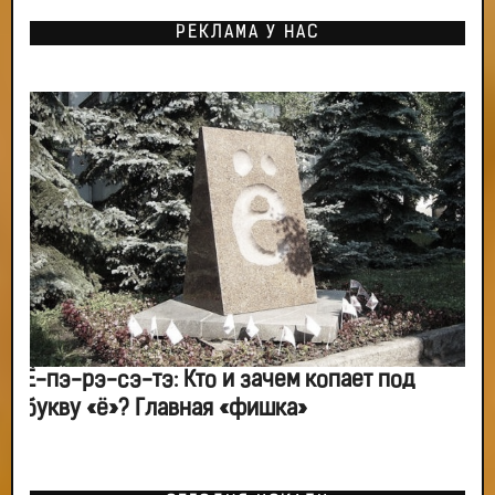
РЕКЛАМА У НАС
Ё-пэ-рэ-сэ-тэ: Кто и зачем копает под
букву «ё»? Главная «фишка»