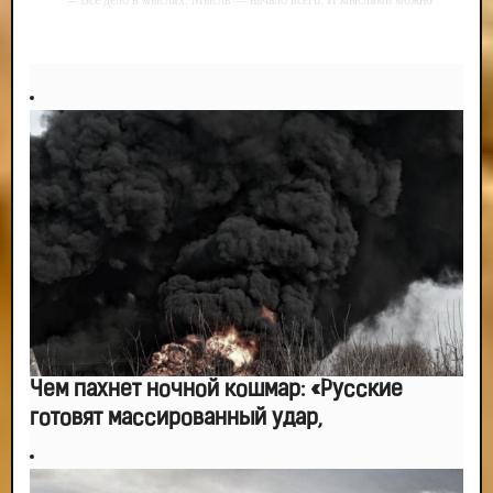
управлять. И поэтому главное дело совершенствования: работать над
мыслями.
-- Идите уверенно по направлению к мечте. Живите той жизнью, которую
вы сами себе придумали.
-- Самое большое богатство — это ум. Самая большая нищета — глупость.
Из всех страхов самый пугающий — самолюбование.
-- Лучшее, что можно сделать с хорошим советом, это пропустить его
мимо ушей. Он никогда не бывает полезен никому, кроме того, кто его дал.
-- Люблю давать советы и очень не люблю, когда их дают мне.
Чем пахнет ночной кошмар: «Русские
готовят массированный удар,