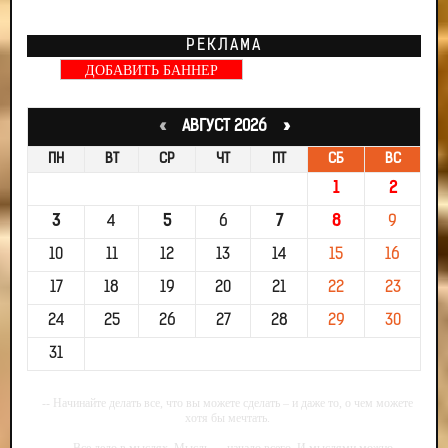
РЕКЛАМА
ДОБАВИТЬ БАННЕР
«
АВГУСТ 2026 »
ПН
ВТ
СР
ЧТ
ПТ
СБ
ВС
1
2
3
4
5
6
7
8
9
10
11
12
13
14
15
16
17
18
19
20
21
22
23
24
25
26
27
28
29
30
31
-- Начинайте делать все, что вы можете сделать – и даже то, о чем можете
хотя бы мечтать.
-- Все дело в мыслях. Мысль — начало всего. И мыслями можно