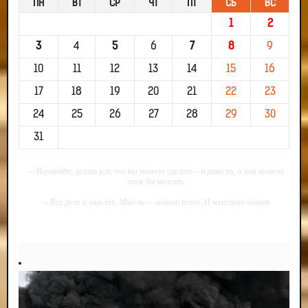
ПН
ВТ
СР
ЧТ
ПТ
СБ
ВС
1
2
3
4
5
6
7
8
9
10
11
12
13
14
15
16
17
18
19
20
21
22
23
24
25
26
27
28
29
30
31
-- Начинайте делать все, что вы можете сделать – и даже то, о чем можете
хотя бы мечтать.
-- Все дело в мыслях. Мысль — начало всего. И мыслями можно
управлять. И поэтому главное дело совершенствования: работать над
мыслями.
-- Идите уверенно по направлению к мечте. Живите той жизнью, которую
вы сами себе придумали.
-- Самое большое богатство — это ум. Самая большая нищета — глупость.
Из всех страхов самый пугающий — самолюбование.
-- Лучшее, что можно сделать с хорошим советом, это пропустить его