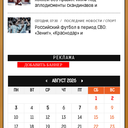
Хоккей без правил: ИИХФ под
аплодисменты скандинавов и
СЕГОДНЯ, 07:30
/
ПОСЛЕДНИЕ НОВОСТИ
/
СПОРТ
Российский футбол в период СВО:
«Зенит», «Краснодар» и
РЕКЛАМА
ДОБАВИТЬ БАННЕР
«
АВГУСТ 2026 »
ПН
ВТ
СР
ЧТ
ПТ
СБ
ВС
1
2
3
4
5
6
7
8
9
10
11
12
13
14
15
16
17
18
19
20
21
22
23