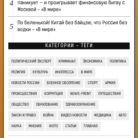
паникует — и проигрывает финансовую битву с
Москвой - «В мире»
По беленькой! Китай без байцзю, что Россия без
водки - «В мире»
КАТЕГОРИИ - ТЕГИ
ПОЛИТИЧЕСКИЙ ЭКСПЕРТ
КРИМИНАЛ
ЭКОНОМИКА
ПОЛИТИКА
РЕЛИГИЯ
КУЛЬТУРА
ИНОПРЕССА
В МИРЕ
НОВОСТИ РОССИИ
ВОЕННОЕ ОБОЗРЕНИЕ
СПОРТ
АРМИЯ
ПРОИСШЕСТВИЯ
КОРРУПЦИЯ
NEWS-FRONT
ПУТЕШЕСТВИЯ
ОБЩЕСТВО
ОБРАЗОВАНИЕ
ЗДРАВООХРАНЕНИЕ
ЗАКОН И ПРАВО
ВОЙНА
ВИДЕО НОВОСТИ
МЕДИЦИНА
АВТО
НАУКА
МНЕНИЯ
ФОТО
СТАТЬИ
ГЛАВНАЯ