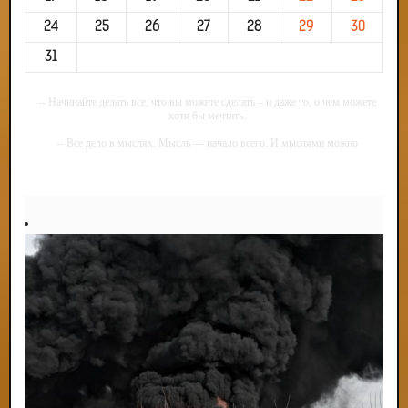
24
25
26
27
28
29
30
31
-- Начинайте делать все, что вы можете сделать – и даже то, о чем можете
хотя бы мечтать.
-- Все дело в мыслях. Мысль — начало всего. И мыслями можно
управлять. И поэтому главное дело совершенствования: работать над
мыслями.
-- Идите уверенно по направлению к мечте. Живите той жизнью, которую
вы сами себе придумали.
-- Самое большое богатство — это ум. Самая большая нищета — глупость.
Из всех страхов самый пугающий — самолюбование.
-- Лучшее, что можно сделать с хорошим советом, это пропустить его
мимо ушей. Он никогда не бывает полезен никому, кроме того, кто его дал.
-- Люблю давать советы и очень не люблю, когда их дают мне.