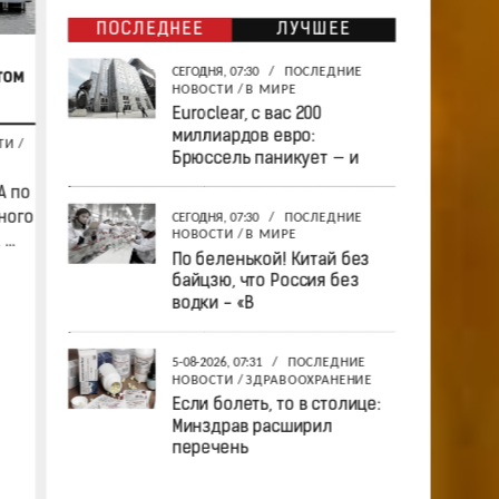
ПОСЛЕДНЕЕ
ЛУЧШЕЕ
СЕГОДНЯ, 07:30
/
ПОСЛЕДНИЕ
том
НОВОСТИ
/
В МИРЕ
Euroclear, с вас 200
миллиардов евро:
ТИ
/
Брюссель паникует — и
А по
ного
СЕГОДНЯ, 07:30
/
ПОСЛЕДНИЕ
НОВОСТИ
/
В МИРЕ
..
По беленькой! Китай без
байцзю, что Россия без
водки - «В
5-08-2026, 07:31
/
ПОСЛЕДНИЕ
НОВОСТИ
/
ЗДРАВООХРАНЕНИЕ
Если болеть, то в столице:
Минздрав расширил
перечень