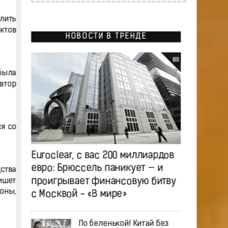
лить
ктов
НОВОСТИ В ТРЕНДЕ
была
автор
я со
Euroclear, с вас 200 миллиардов
евро: Брюссель паникует — и
ства
проигрывает финансовую битву
ишет
зоны,
с Москвой - «В мире»
По беленькой! Китай без