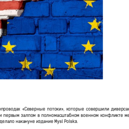
опроводах «Северные потоки», которые совершили диверса
али первым залпом в полномасштабном военном конфликте м
елало накануне издание Mysl Polska.