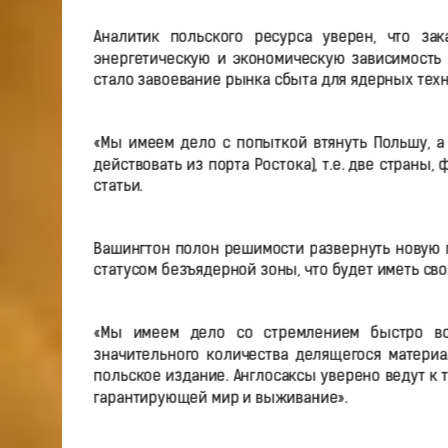
Аналитик польского ресурса уверен, что за
энергетическую и экономическую зависимость 
стало завоевание рынка сбыта для ядерных техн
«Мы имеем дело с попыткой втянуть Польшу, а
действовать из порта Ростока), т.е. две страны
статьи.
Вашингтон полон решимости развернуть новую г
статусом безъядерной зоны, что будет иметь св
«Мы имеем дело со стремлением быстро во
значительного количества делящегося материа
польское издание. Англосаксы уверено ведут к 
гарантирующей мир и выживание».