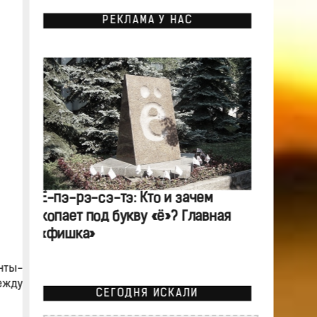
РЕКЛАМА У НАС
Ё-пэ-рэ-сэ-тэ: Кто и зачем
копает под букву «ё»? Главная
«фишка»
нты-
ежду
СЕГОДНЯ ИСКАЛИ