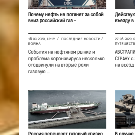
Почему нефть не потянет за собой
Действую
вниз российский газ -
въезду в
18-03-2020, 12:19
/
ПОСЛЕДНИЕ НОВОСТИ
/
27-06-2020, 
ВОЙНА
ПУТЕШЕСТ
События на нефтяном рынке и
АВСТРАЛИ
проблема коронавируса несколько
СТРАНУ с 
отодвинули на вторые роли
на въезд в
газовую ...
Россия перенесет газовый кризис
В случае