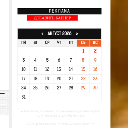
РЕКЛАМА
ДОБАВИТЬ БАННЕР
«
АВГУСТ 2026 »
ПН
ВТ
СР
ЧТ
ПТ
СБ
ВС
1
2
3
4
5
6
7
8
9
10
11
12
13
14
15
16
17
18
19
20
21
22
23
24
25
26
27
28
29
30
31
-- Начинайте делать все, что вы можете сделать – и даже
то, о чем можете хотя бы мечтать.
-- Все дело в мыслях. Мысль — начало всего. И