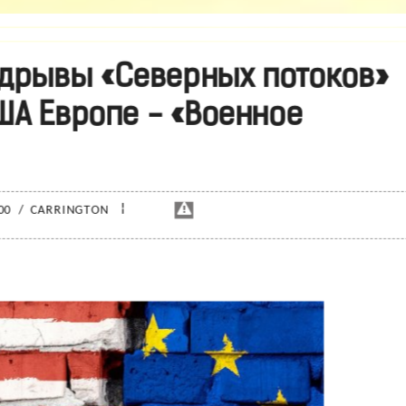
подрывы «Северных потоков»
А Европе - «Военное
¦
:00
/
CARRINGTON