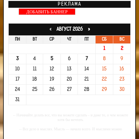
РЕКЛАМА
ДОБАВИТЬ БАННЕР
«
АВГУСТ 2026 »
ПН
ВТ
СР
ЧТ
ПТ
СБ
ВС
1
2
3
4
5
6
7
8
9
10
11
12
13
14
15
16
17
18
19
20
21
22
23
24
25
26
27
28
29
30
31
-- Начинайте делать все, что вы можете сделать – и даже то, о чем можете
хотя бы мечтать.
-- Все дело в мыслях. Мысль — начало всего. И мыслями можно
управлять. И поэтому главное дело совершенствования: работать над
мыслями.