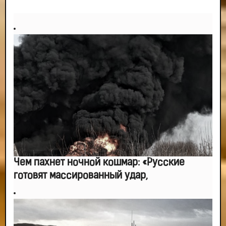
-- Идите уверенно по направлению к мечте. Живите той жизнью, которую
вы сами себе придумали.
-- Самое большое богатство — это ум. Самая большая нищета — глупость.
Из всех страхов самый пугающий — самолюбование.
-- Лучшее, что можно сделать с хорошим советом, это пропустить его
мимо ушей. Он никогда не бывает полезен никому, кроме того, кто его дал.
-- Люблю давать советы и очень не люблю, когда их дают мне.
Чем пахнет ночной кошмар: «Русские
готовят массированный удар,