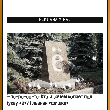
РЕКЛАМА У НАС
Ё-пэ-рэ-сэ-тэ: Кто и зачем копает под
букву «ё»? Главная «фишка»