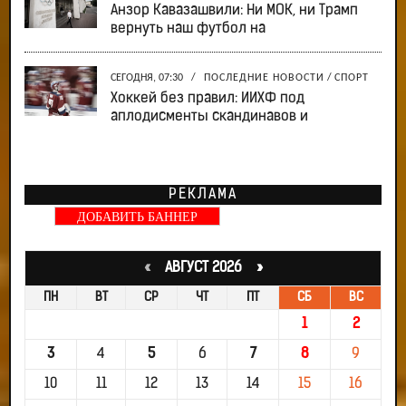
Анзор Кавазашвили: Ни МОК, ни Трамп
вернуть наш футбол на
СЕГОДНЯ, 07:30
/
ПОСЛЕДНИЕ НОВОСТИ
/
СПОРТ
Хоккей без правил: ИИХФ под
аплодисменты скандинавов и
РЕКЛАМА
ДОБАВИТЬ БАННЕР
«
АВГУСТ 2026 »
ПН
ВТ
СР
ЧТ
ПТ
СБ
ВС
1
2
3
4
5
6
7
8
9
10
11
12
13
14
15
16