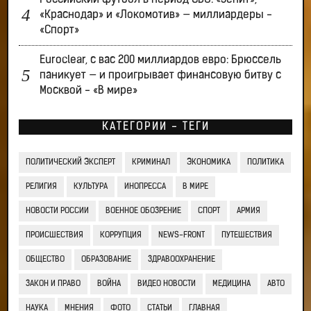
Российский футбол в период СВО: «Зенит»,
«Краснодар» и «Локомотив» — миллиардеры -
«Спорт»
Euroclear, с вас 200 миллиардов евро: Брюссель
паникует — и проигрывает финансовую битву с
Москвой - «В мире»
КАТЕГОРИИ - ТЕГИ
ПОЛИТИЧЕСКИЙ ЭКСПЕРТ
КРИМИНАЛ
ЭКОНОМИКА
ПОЛИТИКА
РЕЛИГИЯ
КУЛЬТУРА
ИНОПРЕССА
В МИРЕ
НОВОСТИ РОССИИ
ВОЕННОЕ ОБОЗРЕНИЕ
СПОРТ
АРМИЯ
ПРОИСШЕСТВИЯ
КОРРУПЦИЯ
NEWS-FRONT
ПУТЕШЕСТВИЯ
ОБЩЕСТВО
ОБРАЗОВАНИЕ
ЗДРАВООХРАНЕНИЕ
ЗАКОН И ПРАВО
ВОЙНА
ВИДЕО НОВОСТИ
МЕДИЦИНА
АВТО
НАУКА
МНЕНИЯ
ФОТО
СТАТЬИ
ГЛАВНАЯ