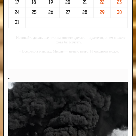
17
18
19
20
21
22
23
24
25
26
27
28
29
30
31
-- Начинайте делать все, что вы можете сделать – и даже то, о чем можете
хотя бы мечтать.
-- Все дело в мыслях. Мысль — начало всего. И мыслями можно
управлять. И поэтому главное дело совершенствования: работать над
мыслями.
-- Идите уверенно по направлению к мечте. Живите той жизнью, которую
вы сами себе придумали.
-- Самое большое богатство — это ум. Самая большая нищета — глупость.
Из всех страхов самый пугающий — самолюбование.
-- Лучшее, что можно сделать с хорошим советом, это пропустить его
мимо ушей. Он никогда не бывает полезен никому, кроме того, кто его дал.
-- Люблю давать советы и очень не люблю, когда их дают мне.