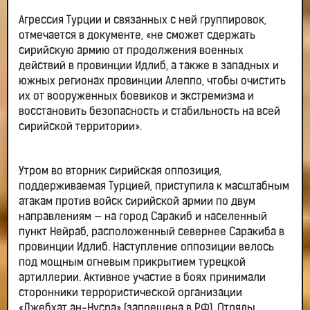
Агрессия Турции и связанных с ней группировок,
отмечается в документе, «не сможет сдержать
сирийскую армию от продолжения военных
действий в провинции Идлиб, а также в западных и
южных регионах провинции Алеппо, чтобы очистить
их от вооруженных боевиков и экстремизма и
восстановить безопасность и стабильность на всей
сирийской территории».
Утром во вторник сирийская оппозиция,
поддерживаемая Турцией, приступила к масштабным
атакам против войск сирийской армии по двум
направлениям — на город Саракиб и населенный
пункт Нейраб, расположенный севернее Саракиба в
провинции Идлиб. Наступление оппозиции велось
под мощным огневым прикрытием турецкой
артиллерии. Активное участие в боях принимали
сторонники террористической организации
«Джебхат ан-Нусра» (запрещена в РФ). Отряды