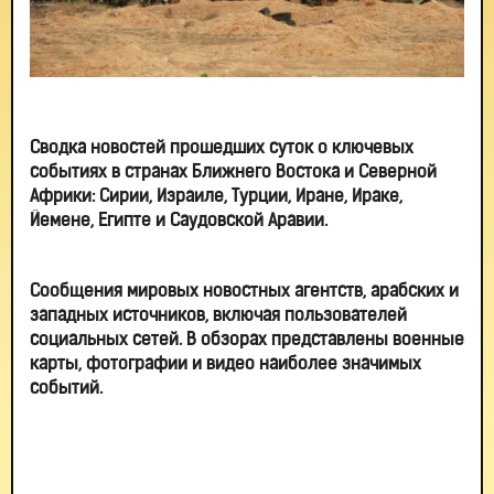
Сводка
новостей
прошедших
суток
о
ключевых
событиях
в
странах
Ближнего
Востока
и
Северной
Африки
:
Сирии
,
Израиле
,
Турции
,
Иране
,
Ираке
,
Йемене
,
Египте
и
Саудовской
Аравии
.
Сообщения
мировых
новостных
агентств
,
арабских
и
западных
источников
,
включая
пользователей
социальных
сетей
.
В
обзорах
представлены
военные
карты
,
фотографии
и
видео
наиболее
значимых
событий
.