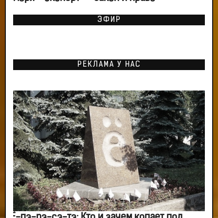
ЭФИР
РЕКЛАМА У НАС
Ё-пэ-рэ-сэ-тэ: Кто и зачем копает под