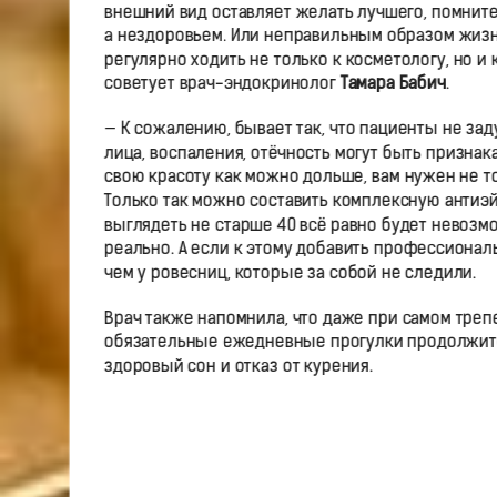
внешний вид оставляет желать лучшего, помните
а нездоровьем. Или неправильным образом жизни
регулярно ходить не только к косметологу, но и
советует врач-эндокринолог
Тамара Бабич
.
— К сожалению, бывает так, что пациенты не зад
лица, воспаления, отёчность могут быть признак
свою красоту как можно дольше, вам нужен не то
Только так можно составить комплексную антиэй
выглядеть не старше 40 всё равно будет невозмо
реально. А если к этому добавить профессионал
чем у ровесниц, которые за собой не следили.
Врач также напомнила, что даже при самом трепе
обязательные ежедневные прогулки продолжите
здоровый сон и отказ от курения.