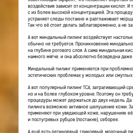
осветляющий эффект, что позволяет бороться с
воздействия зависит от концентрации кислот. И т
с их более высокой концентрацией. Эта процеду
устраняет следы постакне и разглаживает морщ
Так что её стоит делать заблаговременно, а не 
А вот миндальный пилинг воздействует настоль
обычно не требуется. Проникновение миндально
на глубине рогового слоя. А сама миндальная к
намного мягче. и она абсолютно безвредна даже
Миндальный пилинг применяется при проблемной
эстетических проблемах у молодых или смуглых
А вот популярный пилинг ТСА, затрагивающий ср
но и на более глубоком уровне. Поэтому он тре
процедуры может держаться до двух недель. Да 
пилинга возможно активное шелушение кожи. Зат
применяют при увядающей коже, нарушениях её м
и постугревых рубцов (постакне), себорее.
А ещё есть ретиноевый, гликоевый, молочный пи