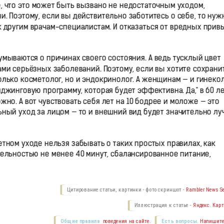
, что это может быть вызвано не недостаточным уходом,
. Поэтому, если вы действительно заботитесь о себе, то нуж
 к другим врачам-специалистам. И отказаться от вредных прив
умываются о причинах своего состояния. А ведь тусклый цвет
ами серьёзных заболеваний. Поэтому, если вы хотите сохрани
лько косметолог, но и эндокринолог. А женщинам — и гинекол
джинговую программу, которая будет эффективна. Да," в 60 л
жно. А вот чувствовать себя лет на 10 бодрее и моложе — это
ьный уход за лицом — то и внешний вид будет значительно лу
тном уходе нельзя забывать о таких простых правилах, как
льностью не менее 40 минут, сбалансированное питание,
Цитирование статьи, картинки - фото скриншот -
Rambler News Se
Иллюстрация к статье -
Яндекс. Карт
Общие правила
поведения на сайте.
Есть вопросы.
Напишите