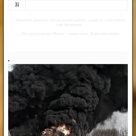
31
-- Начинайте делать все, что вы можете сделать – и даже то, о чем можете
хотя бы мечтать.
-- Все дело в мыслях. Мысль — начало всего. И мыслями можно
управлять. И поэтому главное дело совершенствования: работать над
мыслями.
-- Идите уверенно по направлению к мечте. Живите той жизнью, которую
вы сами себе придумали.
-- Самое большое богатство — это ум. Самая большая нищета — глупость.
Из всех страхов самый пугающий — самолюбование.
-- Лучшее, что можно сделать с хорошим советом, это пропустить его
мимо ушей. Он никогда не бывает полезен никому, кроме того, кто его дал.
-- Люблю давать советы и очень не люблю, когда их дают мне.