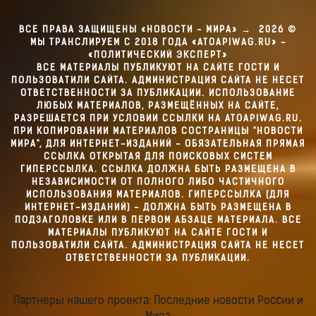
ВСЕ ПРАВА ЗАЩИЩЕНЫ «НОВОСТИ - МИРА»
→
2026
©
МЫ ТРАНСЛИРУЕМ С 2018 ГОДА «ATOAPIWAG.RU» -
«ПОЛИТИЧЕСКИЙ ЭКСПЕРТ»
ВСЕ МАТЕРИАЛЫ ПУБЛИКУЮТ НА САЙТЕ ГОСТИ И
ПОЛЬЗОВАТИЛИ САЙТА. АДМИНИСТРАЦИЯ САЙТА НЕ НЕСЕТ
ОТВЕТСТВЕННОСТИ ЗА ПУБЛИКАЦИИ. ИСПОЛЬЗОВАНИЕ
ЛЮБЫХ МАТЕРИАЛОВ, РАЗМЕЩЁННЫХ НА САЙТЕ,
РАЗРЕШАЕТСЯ ПРИ УСЛОВИИ ССЫЛКИ НА ATOAPIWAG.RU.
ПРИ КОПИРОВАНИИ МАТЕРИАЛОВ СОСТРАНИЦЫ "НОВОСТИ
МИРА", ДЛЯ ИНТЕРНЕТ-ИЗДАНИЙ - ОБЯЗАТЕЛЬНАЯ ПРЯМАЯ
ССЫЛКА ОТКРЫТАЯ ДЛЯ ПОИСКОВЫХ СИСТЕМ
ГИПЕРССЫЛКА. ССЫЛКА ДОЛЖНА БЫТЬ РАЗМЕЩЕНА В
НЕЗАВИСИМОСТИ ОТ ПОЛНОГО ЛИБО ЧАСТИЧНОГО
ИСПОЛЬЗОВАНИЯ МАТЕРИАЛОВ. ГИПЕРССЫЛКА (ДЛЯ
ИНТЕРНЕТ-ИЗДАНИЙ) - ДОЛЖНА БЫТЬ РАЗМЕЩЕНА В
ПОДЗАГОЛОВКЕ ИЛИ В ПЕРВОМ АБЗАЦЕ МАТЕРИАЛА. ВСЕ
МАТЕРИАЛЫ ПУБЛИКУЮТ НА САЙТЕ ГОСТИ И
ПОЛЬЗОВАТИЛИ САЙТА. АДМИНИСТРАЦИЯ САЙТА НЕ НЕСЕТ
ОТВЕТСТВЕННОСТИ ЗА ПУБЛИКАЦИИ.
Партнеры нашего проекта: Последние новости России и