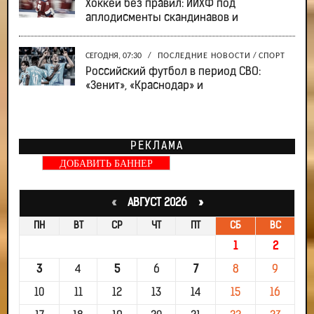
Хоккей без правил: ИИХФ под
аплодисменты скандинавов и
СЕГОДНЯ, 07:30
/
ПОСЛЕДНИЕ НОВОСТИ
/
СПОРТ
Российский футбол в период СВО:
«Зенит», «Краснодар» и
РЕКЛАМА
ДОБАВИТЬ БАННЕР
«
АВГУСТ 2026 »
ПН
ВТ
СР
ЧТ
ПТ
СБ
ВС
1
2
3
4
5
6
7
8
9
10
11
12
13
14
15
16