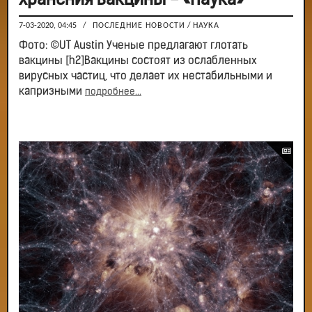
хранения вакцины - «Наука»
7-03-2020, 04:45
/
ПОСЛЕДНИЕ НОВОСТИ
/
НАУКА
Фото: ©UT Austin Ученые предлагают глотать
вакцины [h2]Вакцины состоят из ослабленных
вирусных частиц, что делает их нестабильными и
капризными
подробнее...