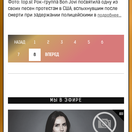
Фото: top.st Рок-группа Bon Jovi посвятила одну из
своих песен протестам в США, вспыхнувшим после
смерти при задержании полицейскими в
подробнее...
НАЗАД
1
2
3
4
5
6
7
8
ВПЕРЕД
МЫ В ЭФИРЕ