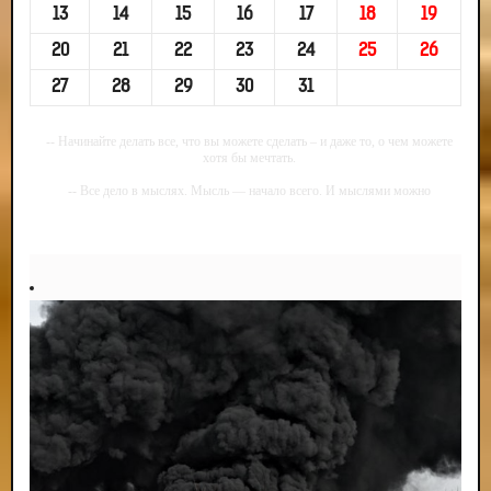
13
14
15
16
17
18
19
20
21
22
23
24
25
26
27
28
29
30
31
-- Начинайте делать все, что вы можете сделать – и даже то, о чем можете
хотя бы мечтать.
-- Все дело в мыслях. Мысль — начало всего. И мыслями можно
управлять. И поэтому главное дело совершенствования: работать над
мыслями.
-- Идите уверенно по направлению к мечте. Живите той жизнью, которую
вы сами себе придумали.
-- Самое большое богатство — это ум. Самая большая нищета — глупость.
Из всех страхов самый пугающий — самолюбование.
-- Лучшее, что можно сделать с хорошим советом, это пропустить его
мимо ушей. Он никогда не бывает полезен никому, кроме того, кто его дал.
-- Люблю давать советы и очень не люблю, когда их дают мне.