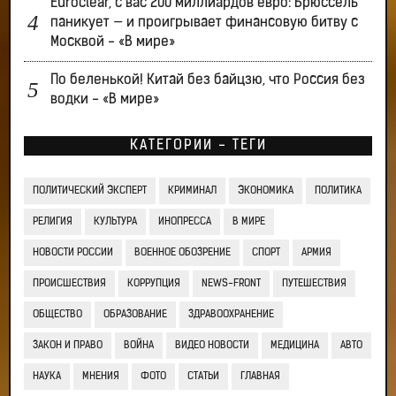
Euroclear, с вас 200 миллиардов евро: Брюссель
паникует — и проигрывает финансовую битву с
Москвой - «В мире»
По беленькой! Китай без байцзю, что Россия без
водки - «В мире»
КАТЕГОРИИ - ТЕГИ
ПОЛИТИЧЕСКИЙ ЭКСПЕРТ
КРИМИНАЛ
ЭКОНОМИКА
ПОЛИТИКА
РЕЛИГИЯ
КУЛЬТУРА
ИНОПРЕССА
В МИРЕ
НОВОСТИ РОССИИ
ВОЕННОЕ ОБОЗРЕНИЕ
СПОРТ
АРМИЯ
ПРОИСШЕСТВИЯ
КОРРУПЦИЯ
NEWS-FRONT
ПУТЕШЕСТВИЯ
ОБЩЕСТВО
ОБРАЗОВАНИЕ
ЗДРАВООХРАНЕНИЕ
ЗАКОН И ПРАВО
ВОЙНА
ВИДЕО НОВОСТИ
МЕДИЦИНА
АВТО
НАУКА
МНЕНИЯ
ФОТО
СТАТЬИ
ГЛАВНАЯ