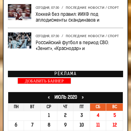
СЕГОДНЯ, 07:30
/
ПОСЛЕДНИЕ НОВОСТИ
/
СПОРТ
Хоккей без правил: ИИХФ под
аплодисменты скандинавов и
СЕГОДНЯ, 07:30
/
ПОСЛЕДНИЕ НОВОСТИ
/
СПОРТ
Российский футбол в период СВО:
«Зенит», «Краснодар» и
РЕКЛАМА
ДОБАВИТЬ БАННЕР
«
ИЮЛЬ 2020
»
ПН
ВТ
СР
ЧТ
ПТ
СБ
ВС
1
2
3
4
5
6
7
8
9
10
11
12