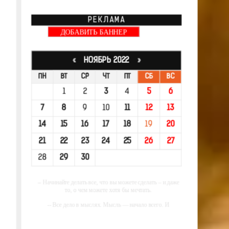
РЕКЛАМА
ДОБАВИТЬ БАННЕР
«
НОЯБРЬ 2022
»
ПН
ВТ
СР
ЧТ
ПТ
СБ
ВС
1
2
3
4
5
6
7
8
9
10
11
12
13
14
15
16
17
18
19
20
21
22
23
24
25
26
27
28
29
30
-- Начинайте делать все, что вы можете сделать – и даже
то, о чем можете хотя бы мечтать.
-- Все дело в мыслях. Мысль — начало всего. И
мыслями можно управлять. И поэтому главное дело
совершенствования: работать над мыслями.