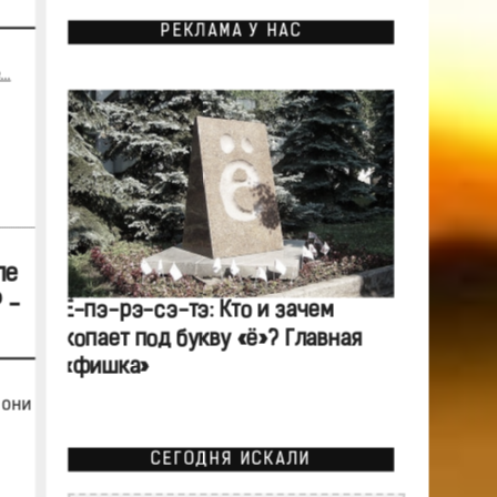
РЕКЛАМА У НАС
..
ле
 -
Ё-пэ-рэ-сэ-тэ: Кто и зачем
копает под букву «ё»? Главная
«фишка»
 они
СЕГОДНЯ ИСКАЛИ