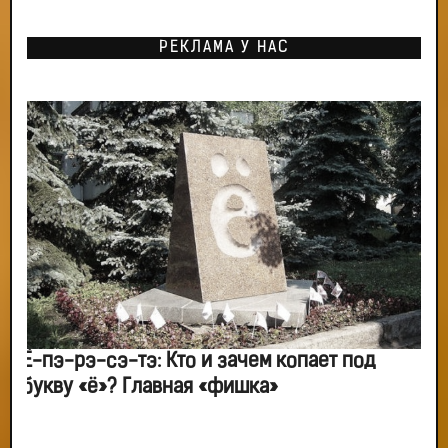
РЕКЛАМА У НАС
Ё-пэ-рэ-сэ-тэ: Кто и зачем копает под
букву «ё»? Главная «фишка»