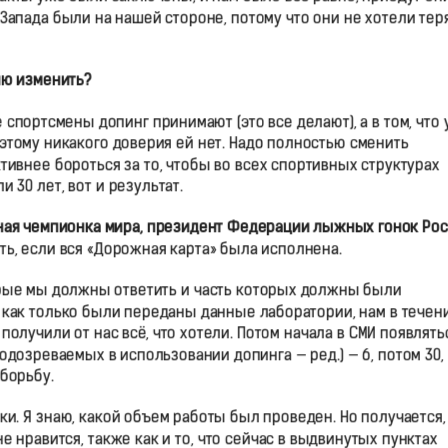
 Запада были на нашей стороне, потому что они не хотели тер
ию изменить?
 спортсмены допинг принимают (это все делают), а в том, что 
этому никакого доверия ей нет. Надо полностью сменить
ктивнее бороться за то, чтобы во всех спортивных структурах
 30 лет, вот и результат.
ная чемпионка мира, президент Федерации лыжных гонок Ро
ть, если вся «Дорожная карта» была исполнена.
рые мы должны ответить и часть которых должны были
о как только были переданы данные лаборатории, нам в течен
получили от нас всё, что хотели. Потом начала в СМИ появлять
дозреваемых в использовании допинга — ред.) — 6, потом 30,
борьбу.
ки. Я знаю, какой объем работы был проведен. Но получается,
е нравится, также как и то, что сейчас в выдвинутых пунктах