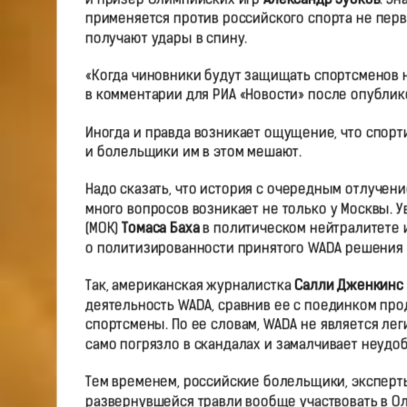
применяется против российского спорта не пер
получают удары в спину.
«Когда чиновники будут защищать спортсменов н
в комментарии для РИА «Новости» после опубли
Иногда и правда возникает ощущение, что спор
и болельщики им в этом мешают.
Надо сказать, что история с очередным отлучени
много вопросов возникает не только у Москвы.
(МОК)
Томаса Баха
в политическом нейтралитете 
о политизированности принятого WADA решения г
Так, американская журналистка
Салли Дженкинс
деятельность WADA, сравнив ее с поединком про
спортсмены. По ее словам, WADA не является лег
само погрязло в скандалах и замалчивает неудоб
Тем временем, российские болельщики, эксперты
развернувшейся травли вообще участвовать в Ол