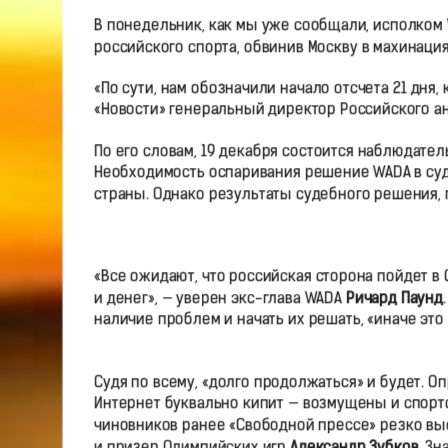
В понедельник, как мы уже сообщали, исполком
российского спорта, обвинив Москву в махинаци
«По сути, нам обозначили начало отсчета 21 дня
«Новости» генеральный директор Российского ан
По его словам, 19 декабря состоится наблюдател
Необходимость оспаривания решение WADA в суд
страны. Однако результаты судебного решения, п
«Все ожидают, что российская сторона пойдет в C
и денег», — уверен экс-глава WADA
Ричард Паунд
наличие проблем и начать их решать, «иначе это
Судя по всему, «долго продолжаться» и будет. 
Интернет буквально кипит — возмущены и спорт
чиновников ранее «Свободной прессе» резко в
и призер Олимпийских игр
Александр Зубков
. З