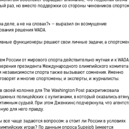
вый раз, но вместо поддержки со стороны чиновников спортс
а деле, а не на словах?» — выразил он возмущение
кования решения WADA.
тивные функционеры решают свои личные задачи, а спортсме
ем России от мирового спорта действительно мутная и к WADA
 Уверения президента Международного олимпийского комитета
и независимости спорта также вызывают сомнения. Именно
оворят и многие спортсмены, и эксперты, и журналисты.
в своей колонке для The Washington Post раскритиковала
дажных полицейских с хулиганами, в который оказались втян
итимным судьей. При этом Дженкинс подчеркнула, что агентст
ную для него правду.
 все чаще задаются вопросом: а стоит ли России в условиях
импийских играх? По данным опроса Supejob (имеется