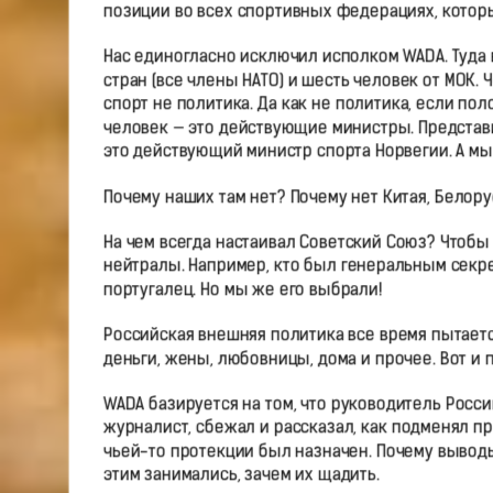
позиции во всех спортивных федерациях, которы
Нас единогласно исключил исполком WADA. Туда 
стран (все члены НАТО) и шесть человек от МОК. 
спорт не политика. Да как не политика, если по
человек — это действующие министры. Представи
это действующий министр спорта Норвегии. А мы 
Почему наших там нет? Почему нет Китая, Белор
На чем всегда настаивал Советский Союз? Что
нейтралы. Например, кто был генеральным секре
португалец. Но мы же его выбрали!
Российская внешняя политика все время пытаетс
деньги, жены, любовницы, дома и прочее. Вот и 
WADA базируется на том, что руководитель Росс
журналист, сбежал и рассказал, как подменял пр
чьей-то протекции был назначен. Почему выводы
этим занимались, зачем их щадить.