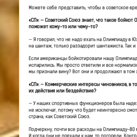
Можете себе представить, чтобы в советское в
«СП»: — Советский Союз знает, что такое бойкот
поможет кому-то или чему-то?
— Я говорил, что не надо ехать на Олимпиаду в
на шантаж, только раззадорит шантажиста. Так и
Если американцы бойкотировали нашу Олимпиаду,
испарились. Мы просто ответили и все нормализ
мы признали вину? Вот они и продолжают в том 
«СП»: — Коммерческие интересы чиновников, в т
их действия или бездействие?
— У наших спортивных функционеров была надежд
не исключат, потому что будет неинтересно смот
страна, как Советский Союз.
Подчеркну, почти все расходы на Олимпиаду-80 
И когда они не поехали к нам, то погорели. Кон