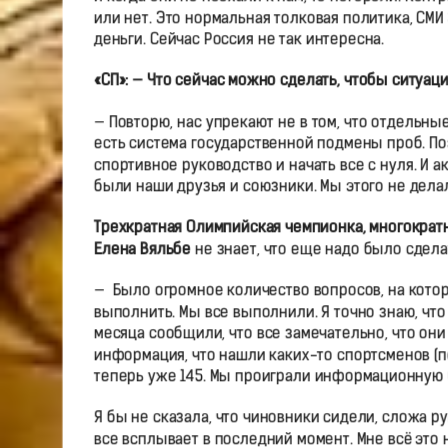
или нет. Это нормальная толковая политика, СМИ
деньги. Сейчас Россия не так интересна.
«СП»: — Что сейчас можно сделать, чтобы ситуац
— Повторю, нас упрекают не в том, что отдельные
есть система государственной подмены проб. По
спортивное руководство и начать все с нуля. И а
были наши друзья и союзники. Мы этого не делали
Трехкратная Олимпийская чемпионка, многократ
Елена Вяльбе
не знает, что еще надо было сдела
— Было огромное количество вопросов, на кото
выполнить. Мы все выполнили. Я точно знаю, чт
месяца сообщили, что все замечательно, что они 
информация, что нашли каких-то спортсменов (по
теперь уже 145. Мы проиграли информационную 
Я бы не сказала, что чиновники сидели, сложа ру
все всплывает в последний момент. Мне всё это н