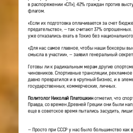
в распоряжении «СП»), 42% граждан против выс
флагом.
«Если их подготовка оплачивается за счет бюдж
предательство», — так считают 37% опрошенных.
уже отказались ехать в Токио без национального
«Для нас самое главное, чтобы наши боксеры выс
смысла в участии», — заявил генеральный секр
Готовы ли к радикальным мерам другие спортсмен
чиновников. Спортивные трансляции, рекламное 
давно превратился и в крупный бизнес, и в элем
государственных, коммерческих, личных.
Политолог Николай Платошкин
отметил, что спор
Правда, со времен Древней Греции они были нап
еще в советское время пытались засудить, лиши
— Просто при СССР у нас было большинство как