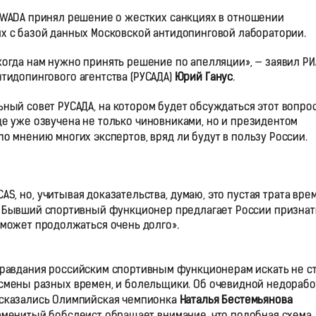
 WADA принял решение о жестких санкциях в отношении
ях с базой данных Московской антидопинговой лаборатории.
, когда нам нужно принять решение по апелляции», — заявил РИ
тидопингового агентства (РУСАДА)
Юрий Ганус
.
ьный совет РУСАДА, на котором будет обсуждаться этот вопрос
е уже озвучена не только чиновниками, но и президентом
о мнению многих экспертов, вряд ли будут в пользу России.
AS, но, учитывая доказательства, думаю, это пустая трата вре
. Бывший спортивный функционер предлагает России признат
 может продолжаться очень долго».
Оправдания российским спортивным функционерам искать не ст
смены разных времен, и болельщики. Об очевидной недорабо
ысказались Олимпийская чемпионка
Наталья Бестемьянова
наменитый бобслеист обращает внимание, что подобная схема