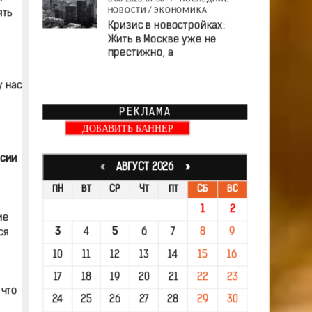
НОВОСТИ
/
ЭКОНОМИКА
ять
Кризис в новостройках:
Жить в Москве уже не
престижно, а
у нас
РЕКЛАМА
ДОБАВИТЬ БАННЕР
ссии
«
АВГУСТ 2026 »
ПН
ВТ
СР
ЧТ
ПТ
СБ
ВС
1
2
ие
3
4
5
6
7
8
9
ся
10
11
12
13
14
15
16
17
18
19
20
21
22
23
 что
24
25
26
27
28
29
30