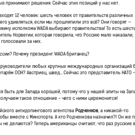
е принимают решения. Сейчас этих позиций у нас нет.
входят 12 человек: шесть человек от правительств различных
Чего удивляться, если мы прошляпили это всё? Они говорят —
ловину исполкома WADA выбирают правительства! То есть шест
тель Норвегии, которая говорила, что Россию мало наказали,
голосовали за них.
уссии? Почему президент WADA британец?
бы руководители любых крупных международных организаций 
тарём ООН? Австриец, швед… Сейчас это представитель НАТО 
я быть для Запада хорошей, потому что у нашей элиты на Зап
получаем такое отношение - чего с ними церемонится!
ийского антидопингового агентства
Родченков
, а никакой-то
обы вместе с Минспорта. А кто Родченкова назначил?! Он же 
 не делаются? Теперь американцы считают, что раз русские 