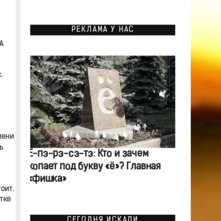
РЕКЛАМА У НАС
А
.
мени
ь
Ё-пэ-рэ-сэ-тэ: Кто и зачем
копает под букву «ё»? Главная
«фишка»
оит.
тке
СЕГОДНЯ ИСКАЛИ