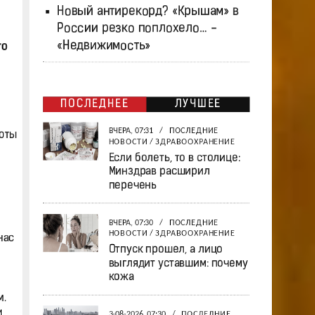
Новый антирекорд? «Крышам» в
России резко поплохело… -
«Недвижимость»
то
ПОСЛЕДНЕЕ
ЛУЧШЕЕ
ВЧЕРА, 07:31
/
ПОСЛЕДНИЕ
коты
НОВОСТИ
/
ЗДРАВООХРАНЕНИЕ
Если болеть, то в столице:
Минздрав расширил
перечень
ВЧЕРА, 07:30
/
ПОСЛЕДНИЕ
НОВОСТИ
/
ЗДРАВООХРАНЕНИЕ
нас
Отпуск прошел, а лицо
выглядит уставшим: почему
кожа
.
и
3-08-2026, 07:30
/
ПОСЛЕДНИЕ