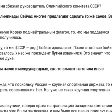
ремя сбежал руководитель Олимпийского комитета СССР?
 Олимпиады. Сейчас многие предлагают сделать то же самое. Э
 Южную Корею под нейтральным флагом, то, что мы поддаемся
 получилось.
 то мы (СССР — ред.) бойкотировали их. После этого все бой
овалось. У нас же президент
Путин
извинился. Это значит, что
же духе.
ом числе и международных, как-то влияют на те или иные
а, что поскольку Россия — крупная спортивная держава, то 
реть соревнования. Нет. Мы уже не такая крупная спортивная
мы окупили, продав права на трансляцию западным компаниям
тракты уже были заключены, и нам было все равно, приедут он