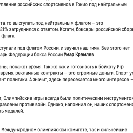
тупления российских спортсменов в Токио под нейтральным
ета, то выступать под нейтральным флагом — это
 21% затруднился с ответом. Кстати, боксеры российской сбор
 флага.
тупали под флагом России, и звучал наш гимн. Без этого нет
етарь Федерации бокса России
Умар Кремлев
.
ы, покажет время. Так же как и готовность к бойкоту Игр
время, рекламные контракты — это огромные деньги. Спорт у
ент политики. А значит, здесь пересекается много интересов 
т, Олимпийские игры всегда были политическим инструментом
равлены против войн. Однако, напомнил он, наших спортсмен
ть медалей.
 в Международном олимпийском комитете, так и сильнейшие