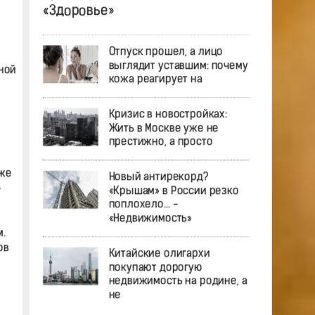
«Здоровье»
Отпуск прошел, а лицо
выглядит уставшим: почему
ной
кожа реагирует на
Кризис в новостройках:
Жить в Москве уже не
престижно, а просто
же
Новый антирекорд?
—
«Крышам» в России резко
поплохело… -
«Недвижимость»
.
ов
Китайские олигархи
покупают дорогую
недвижимость на родине, а
не