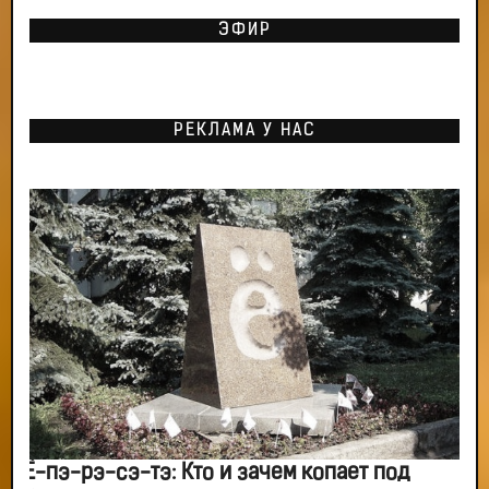
ЭФИР
РЕКЛАМА У НАС
Ё-пэ-рэ-сэ-тэ: Кто и зачем копает под