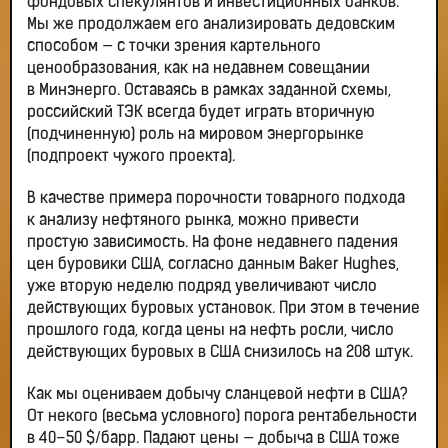
фондовых спекулянтов и инвестиционных банков.
Мы же продолжаем его анализировать дедовским
способом — с точки зрения картельного
ценообразования, как на недавнем совещании
в Минэнерго. Оставаясь в рамках заданной схемы,
российский ТЭК всегда будет играть вторичную
(подчиненную) роль на мировом энергорынке
(подпроект чужого проекта).
В качестве примера порочности товарного подхода
к анализу нефтяного рынка, можно привести
простую зависимость. На фоне недавнего падения
цен буровики США, согласно данным Baker Hughes,
уже вторую неделю подряд увеличивают число
действующих буровых установок. При этом в течение
прошлого года, когда цены на нефть росли, число
действующих буровых в США снизилось на 208 штук.
Как мы оцениваем добычу сланцевой нефти в США?
От некого (весьма условного) порога рентабельности
в 40–50 $/барр. Падают цены — добыча в США тоже