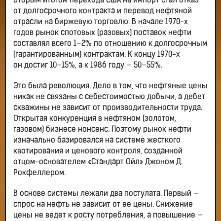
Вторым итогом перехода США на импорт стал отказ
от долгосрочного контракта и перевод нефтяной
отрасли на биржевую торговлю. В начале 1970-х
годов рынок спотовых (разовых) поставок нефти
составлял всего 1–2% по отношению к долгосрочным
(гарантированным) контрактам. К концу 1970-х
он достиг 10–15%, а к 1986 году — 50–55%.
Это была революция. Дело в том, что нефтяные цены
никак не связаны с себестоимостью добычи, а дебет
скважины не зависит от производительности труда.
Открытая конкуренция в нефтяном (золотом,
газовом) бизнесе нонсенс. Поэтому рынок нефти
изначально базировался на системе жесткого
квотирования и ценового контроля, созданной
отцом-основателем «Стандарт Ойл» Джоном Д.
Рокфеллером.
В основе системы лежали два постулата. Первый —
спрос на нефть не зависит от ее цены. Снижение
цены не ведет к росту потребления, а повышение —