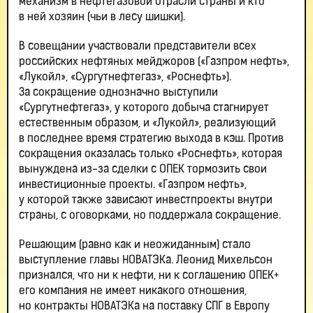
механизм в нефтегазовой отрасли страны и кто
в ней хозяин (чьи в лесу шишки).
В совещании участвовали представители всех
российских нефтяных мейджоров («Газпром нефть»,
«Лукойл», «Сургутнефтегаз», «Роснефть»).
За сокращение однозначно выступили
«Сургутнефтегаз», у которого добыча стагнирует
естественным образом, и «Лукойл», реализующий
в последнее время стратегию выхода в кэш. Против
сокращения оказалась только «Роснефть», которая
вынуждена из-за сделки с ОПЕК тормозить свои
инвестиционные проекты. «Газпром нефть»,
у которой также зависают инвестпроекты внутри
страны, с оговорками, но поддержала сокращение.
Решающим (равно как и неожиданным) стало
выступление главы НОВАТЭКа. Леонид Михельсон
признался, что ни к нефти, ни к соглашению ОПЕК+
его компания не имеет никакого отношения,
но контракты НОВАТЭКа на поставку СПГ в Европу