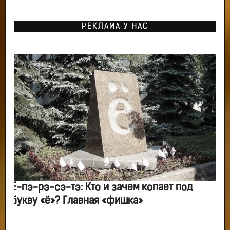
РЕКЛАМА У НАС
Ё-пэ-рэ-сэ-тэ: Кто и зачем копает под
букву «ё»? Главная «фишка»