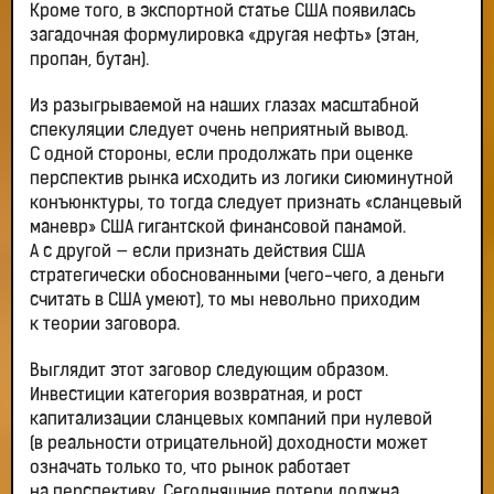
Кроме того, в экспортной статье США появилась
загадочная формулировка «другая нефть» (этан,
пропан, бутан).
Из разыгрываемой на наших глазах масштабной
спекуляции следует очень неприятный вывод.
С одной стороны, если продолжать при оценке
перспектив рынка исходить из логики сиюминутной
конъюнктуры, то тогда следует признать «сланцевый
маневр» США гигантской финансовой панамой.
А с другой — если признать действия США
стратегически обоснованными (чего-чего, а деньги
считать в США умеют), то мы невольно приходим
к теории заговора.
Выглядит этот заговор следующим образом.
Инвестиции категория возвратная, и рост
капитализации сланцевых компаний при нулевой
(в реальности отрицательной) доходности может
означать только то, что рынок работает
на перспективу. Сегодняшние потери должна