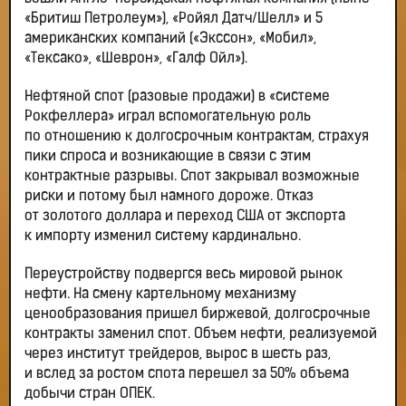
«Бритиш Петролеум»), «Ройял Датч/Шелл» и 5
американских компаний («Экссон», «Мобил»,
«Тексако», «Шеврон», «Галф Ойл»).
Нефтяной спот (разовые продажи) в «системе
Рокфеллера» играл вспомогательную роль
по отношению к долгосрочным контрактам, страхуя
пики спроса и возникающие в связи с этим
контрактные разрывы. Спот закрывал возможные
риски и потому был намного дороже. Отказ
от золотого доллара и переход США от экспорта
к импорту изменил систему кардинально.
Переустройству подвергся весь мировой рынок
нефти. На смену картельному механизму
ценообразования пришел биржевой, долгосрочные
контракты заменил спот. Объем нефти, реализуемой
через институт трейдеров, вырос в шесть раз,
и вслед за ростом спота перешел за 50% объема
добычи стран ОПЕК.