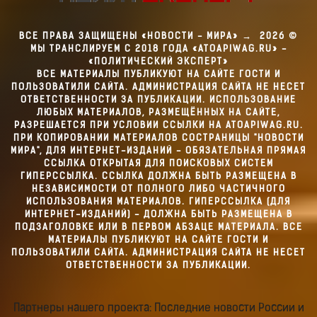
ВСЕ ПРАВА ЗАЩИЩЕНЫ «НОВОСТИ - МИРА»
→
2026
©
МЫ ТРАНСЛИРУЕМ С 2018 ГОДА «ATOAPIWAG.RU» -
«ПОЛИТИЧЕСКИЙ ЭКСПЕРТ»
ВСЕ МАТЕРИАЛЫ ПУБЛИКУЮТ НА САЙТЕ ГОСТИ И
ПОЛЬЗОВАТИЛИ САЙТА. АДМИНИСТРАЦИЯ САЙТА НЕ НЕСЕТ
ОТВЕТСТВЕННОСТИ ЗА ПУБЛИКАЦИИ. ИСПОЛЬЗОВАНИЕ
ЛЮБЫХ МАТЕРИАЛОВ, РАЗМЕЩЁННЫХ НА САЙТЕ,
РАЗРЕШАЕТСЯ ПРИ УСЛОВИИ ССЫЛКИ НА ATOAPIWAG.RU.
ПРИ КОПИРОВАНИИ МАТЕРИАЛОВ СОСТРАНИЦЫ "НОВОСТИ
МИРА", ДЛЯ ИНТЕРНЕТ-ИЗДАНИЙ - ОБЯЗАТЕЛЬНАЯ ПРЯМАЯ
ССЫЛКА ОТКРЫТАЯ ДЛЯ ПОИСКОВЫХ СИСТЕМ
ГИПЕРССЫЛКА. ССЫЛКА ДОЛЖНА БЫТЬ РАЗМЕЩЕНА В
НЕЗАВИСИМОСТИ ОТ ПОЛНОГО ЛИБО ЧАСТИЧНОГО
ИСПОЛЬЗОВАНИЯ МАТЕРИАЛОВ. ГИПЕРССЫЛКА (ДЛЯ
ИНТЕРНЕТ-ИЗДАНИЙ) - ДОЛЖНА БЫТЬ РАЗМЕЩЕНА В
ПОДЗАГОЛОВКЕ ИЛИ В ПЕРВОМ АБЗАЦЕ МАТЕРИАЛА. ВСЕ
МАТЕРИАЛЫ ПУБЛИКУЮТ НА САЙТЕ ГОСТИ И
ПОЛЬЗОВАТИЛИ САЙТА. АДМИНИСТРАЦИЯ САЙТА НЕ НЕСЕТ
ОТВЕТСТВЕННОСТИ ЗА ПУБЛИКАЦИИ.
Партнеры нашего проекта: Последние новости России и