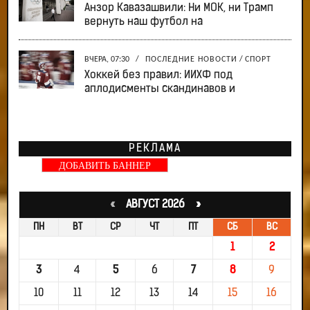
Анзор Кавазашвили: Ни МОК, ни Трамп
вернуть наш футбол на
ВЧЕРА, 07:30
/
ПОСЛЕДНИЕ НОВОСТИ
/
СПОРТ
Хоккей без правил: ИИХФ под
аплодисменты скандинавов и
РЕКЛАМА
ДОБАВИТЬ БАННЕР
«
АВГУСТ 2026 »
ПН
ВТ
СР
ЧТ
ПТ
СБ
ВС
1
2
3
4
5
6
7
8
9
10
11
12
13
14
15
16