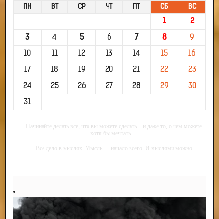
ПН
ВТ
СР
ЧТ
ПТ
СБ
ВС
1
2
3
4
5
6
7
8
9
10
11
12
13
14
15
16
17
18
19
20
21
22
23
24
25
26
27
28
29
30
31
-- Начинайте делать все, что вы можете сделать – и даже то, о чем можете
хотя бы мечтать.
-- Все дело в мыслях. Мысль — начало всего. И мыслями можно
управлять. И поэтому главное дело совершенствования: работать над
мыслями.
-- Идите уверенно по направлению к мечте. Живите той жизнью, которую
вы сами себе придумали.
-- Самое большое богатство — это ум. Самая большая нищета — глупость.
Из всех страхов самый пугающий — самолюбование.