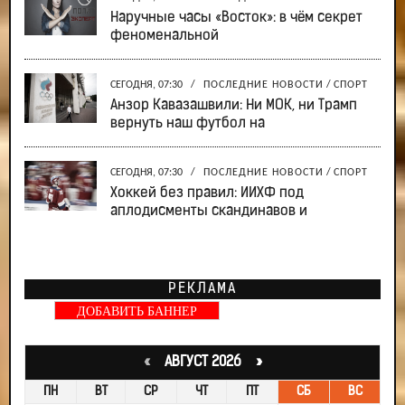
Наручные часы «Восток»: в чём секрет
феноменальной
СЕГОДНЯ, 07:30
/
ПОСЛЕДНИЕ НОВОСТИ
/
СПОРТ
Анзор Кавазашвили: Ни МОК, ни Трамп
вернуть наш футбол на
СЕГОДНЯ, 07:30
/
ПОСЛЕДНИЕ НОВОСТИ
/
СПОРТ
Хоккей без правил: ИИХФ под
аплодисменты скандинавов и
РЕКЛАМА
ДОБАВИТЬ БАННЕР
«
АВГУСТ 2026 »
ПН
ВТ
СР
ЧТ
ПТ
СБ
ВС