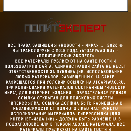
ВСЕ ПРАВА ЗАЩИЩЕНЫ «НОВОСТИ - МИРА»
→
2026
©
МЫ ТРАНСЛИРУЕМ С 2018 ГОДА «ATOAPIWAG.RU» -
«ПОЛИТИЧЕСКИЙ ЭКСПЕРТ»
ВСЕ МАТЕРИАЛЫ ПУБЛИКУЮТ НА САЙТЕ ГОСТИ И
ПОЛЬЗОВАТИЛИ САЙТА. АДМИНИСТРАЦИЯ САЙТА НЕ НЕСЕТ
ОТВЕТСТВЕННОСТИ ЗА ПУБЛИКАЦИИ. ИСПОЛЬЗОВАНИЕ
ЛЮБЫХ МАТЕРИАЛОВ, РАЗМЕЩЁННЫХ НА САЙТЕ,
РАЗРЕШАЕТСЯ ПРИ УСЛОВИИ ССЫЛКИ НА ATOAPIWAG.RU.
ПРИ КОПИРОВАНИИ МАТЕРИАЛОВ СОСТРАНИЦЫ "НОВОСТИ
МИРА", ДЛЯ ИНТЕРНЕТ-ИЗДАНИЙ - ОБЯЗАТЕЛЬНАЯ ПРЯМАЯ
ССЫЛКА ОТКРЫТАЯ ДЛЯ ПОИСКОВЫХ СИСТЕМ
ГИПЕРССЫЛКА. ССЫЛКА ДОЛЖНА БЫТЬ РАЗМЕЩЕНА В
НЕЗАВИСИМОСТИ ОТ ПОЛНОГО ЛИБО ЧАСТИЧНОГО
ИСПОЛЬЗОВАНИЯ МАТЕРИАЛОВ. ГИПЕРССЫЛКА (ДЛЯ
ИНТЕРНЕТ-ИЗДАНИЙ) - ДОЛЖНА БЫТЬ РАЗМЕЩЕНА В
ПОДЗАГОЛОВКЕ ИЛИ В ПЕРВОМ АБЗАЦЕ МАТЕРИАЛА. ВСЕ
МАТЕРИАЛЫ ПУБЛИКУЮТ НА САЙТЕ ГОСТИ И