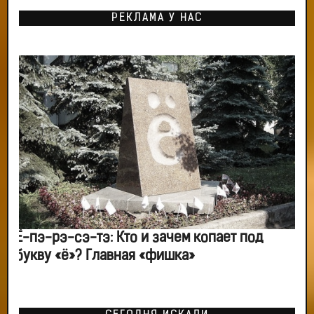
РЕКЛАМА У НАС
Ё-пэ-рэ-сэ-тэ: Кто и зачем копает под
букву «ё»? Главная «фишка»