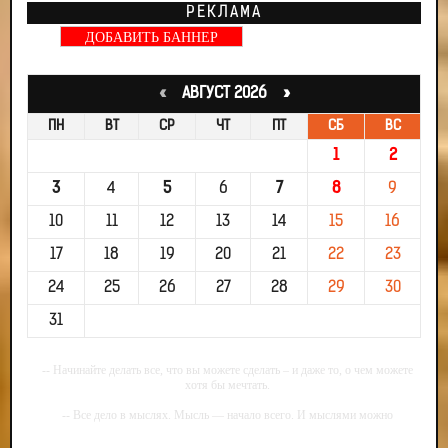
РЕКЛАМА
ДОБАВИТЬ БАННЕР
«
АВГУСТ 2026 »
ПН
ВТ
СР
ЧТ
ПТ
СБ
ВС
1
2
3
4
5
6
7
8
9
10
11
12
13
14
15
16
17
18
19
20
21
22
23
24
25
26
27
28
29
30
31
-- Начинайте делать все, что вы можете сделать – и даже то, о чем можете
хотя бы мечтать.
-- Все дело в мыслях. Мысль — начало всего. И мыслями можно
управлять. И поэтому главное дело совершенствования: работать над
мыслями.