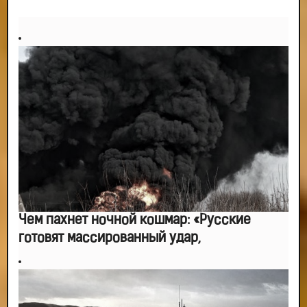
-- Идите уверенно по направлению к мечте. Живите той жизнью, которую
вы сами себе придумали.
-- Самое большое богатство — это ум. Самая большая нищета — глупость.
Из всех страхов самый пугающий — самолюбование.
-- Лучшее, что можно сделать с хорошим советом, это пропустить его
мимо ушей. Он никогда не бывает полезен никому, кроме того, кто его дал.
-- Люблю давать советы и очень не люблю, когда их дают мне.
Чем пахнет ночной кошмар: «Русские
готовят массированный удар,