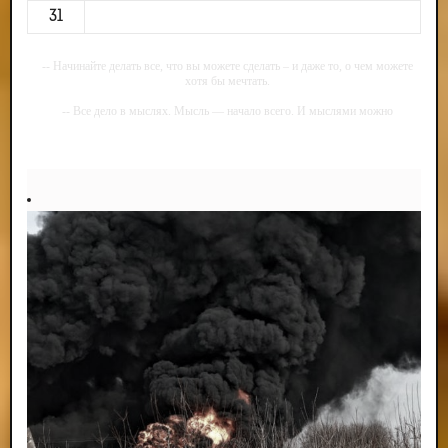
31
-- Начинайте делать все, что вы можете сделать – и даже то, о чем можете
хотя бы мечтать.
-- Все дело в мыслях. Мысль — начало всего. И мыслями можно
управлять. И поэтому главное дело совершенствования: работать над
мыслями.
-- Идите уверенно по направлению к мечте. Живите той жизнью, которую
вы сами себе придумали.
-- Самое большое богатство — это ум. Самая большая нищета — глупость.
Из всех страхов самый пугающий — самолюбование.
-- Лучшее, что можно сделать с хорошим советом, это пропустить его
мимо ушей. Он никогда не бывает полезен никому, кроме того, кто его дал.
-- Люблю давать советы и очень не люблю, когда их дают мне.