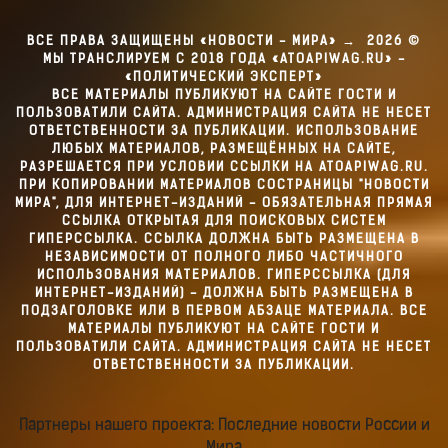
ВСЕ ПРАВА ЗАЩИЩЕНЫ «НОВОСТИ - МИРА»
→
2026
©
МЫ ТРАНСЛИРУЕМ С 2018 ГОДА «ATOAPIWAG.RU» -
«ПОЛИТИЧЕСКИЙ ЭКСПЕРТ»
ВСЕ МАТЕРИАЛЫ ПУБЛИКУЮТ НА САЙТЕ ГОСТИ И
ПОЛЬЗОВАТИЛИ САЙТА. АДМИНИСТРАЦИЯ САЙТА НЕ НЕСЕТ
ОТВЕТСТВЕННОСТИ ЗА ПУБЛИКАЦИИ. ИСПОЛЬЗОВАНИЕ
ЛЮБЫХ МАТЕРИАЛОВ, РАЗМЕЩЁННЫХ НА САЙТЕ,
РАЗРЕШАЕТСЯ ПРИ УСЛОВИИ ССЫЛКИ НА ATOAPIWAG.RU.
ПРИ КОПИРОВАНИИ МАТЕРИАЛОВ СОСТРАНИЦЫ "НОВОСТИ
МИРА", ДЛЯ ИНТЕРНЕТ-ИЗДАНИЙ - ОБЯЗАТЕЛЬНАЯ ПРЯМАЯ
ССЫЛКА ОТКРЫТАЯ ДЛЯ ПОИСКОВЫХ СИСТЕМ
ГИПЕРССЫЛКА. ССЫЛКА ДОЛЖНА БЫТЬ РАЗМЕЩЕНА В
НЕЗАВИСИМОСТИ ОТ ПОЛНОГО ЛИБО ЧАСТИЧНОГО
ИСПОЛЬЗОВАНИЯ МАТЕРИАЛОВ. ГИПЕРССЫЛКА (ДЛЯ
ИНТЕРНЕТ-ИЗДАНИЙ) - ДОЛЖНА БЫТЬ РАЗМЕЩЕНА В
ПОДЗАГОЛОВКЕ ИЛИ В ПЕРВОМ АБЗАЦЕ МАТЕРИАЛА. ВСЕ
МАТЕРИАЛЫ ПУБЛИКУЮТ НА САЙТЕ ГОСТИ И
ПОЛЬЗОВАТИЛИ САЙТА. АДМИНИСТРАЦИЯ САЙТА НЕ НЕСЕТ
ОТВЕТСТВЕННОСТИ ЗА ПУБЛИКАЦИИ.
Партнеры нашего проекта: Последние новости России и