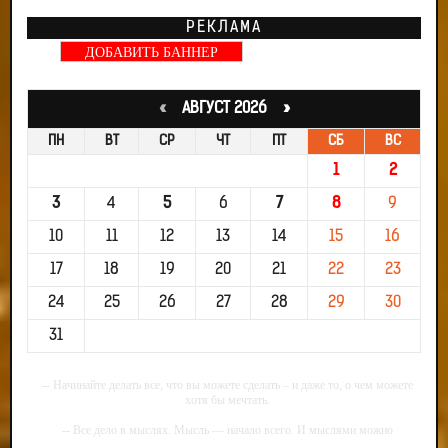
РЕКЛАМА
ДОБАВИТЬ БАННЕР
«
АВГУСТ 2026 »
ПН
ВТ
СР
ЧТ
ПТ
СБ
ВС
1
2
3
4
5
6
7
8
9
10
11
12
13
14
15
16
17
18
19
20
21
22
23
24
25
26
27
28
29
30
31
-- Начинайте делать все, что вы можете сделать – и даже то, о чем можете
хотя бы мечтать.
-- Все дело в мыслях. Мысль — начало всего. И мыслями можно
управлять. И поэтому главное дело совершенствования: работать над