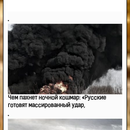
мыслями.
-- Идите уверенно по направлению к мечте. Живите той жизнью, которую
вы сами себе придумали.
-- Самое большое богатство — это ум. Самая большая нищета — глупость.
Из всех страхов самый пугающий — самолюбование.
-- Лучшее, что можно сделать с хорошим советом, это пропустить его
мимо ушей. Он никогда не бывает полезен никому, кроме того, кто его дал.
-- Люблю давать советы и очень не люблю, когда их дают мне.
Чем пахнет ночной кошмар: «Русские
готовят массированный удар,