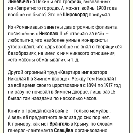
Линевича
на Пекин и его трофеях, вывезенных
из «Запретного города». А, может, войны 1900 года
вообще не было? Это её
Широкорад
придумал.
Из «Романиады» заметны два огромных фолианта,
посвящённых
Николаю
II
. «Я отвечаю за всё» —
любопытно, что наиболее умные монархисты
утверждают, что царь вообще не знал о творящихся
безобразиях, не имел к ним никакого отношения,
«его масоны обманывали», и т. д.
Другой огромный труд «Квартира императора
Николая II в Зимнем дворце». Между тем Николай II
за всё время своего царствования с 1894 по 1917 год
ни разу не ночевал в Зимнем дворце, лишь раз 15
бывал там наездами по несколько часов.
Книги о Гражданской войне — только мемуары.
А ведь её предметного анализа до сих пор нет.
К примеру, как мог
Врангель
в Крыму, по словам
генерал-лейтенанта
Слащёва
, организованно