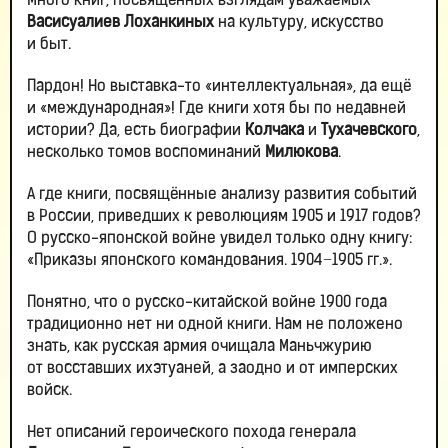
Много книг, посвящённых взглядам уважаемых
Васисуалиев Лоханкиных
на культуру, искусство
и быт.
Пардон! Но выставка-то «интеллектуальная», да ещё
и «международная»! Где книги хотя бы по недавней
истории? Да, есть биографии
Колчака
и
Тухачевского
,
несколько томов воспоминаний
Милюкова
.
А где книги, посвящённые анализу развития событий
в России, приведших к революциям 1905 и 1917 годов?
О русско-японской войне увидел только одну книгу:
«Приказы японского командования. 1904−1905 гг.».
Понятно, что о русско-китайской войне 1900 года
традиционно нет ни одной книги. Нам не положено
знать, как русская армия очищала Маньчжурию
от восставших ихэтуаней, а заодно и от имперских
войск.
Нет описаний героического похода генерала