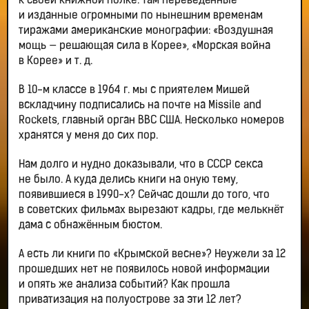
к своей книжной полке. Там переведённые
и изданные огромными по нынешним временам
тиражами американские монографии: «Воздушная
мощь — решающая сила в Корее», «Морская война
в Корее» и т. д.
В 10-м классе в 1964 г. мы с приятелем Мишей
вскладчину подписались на почте на Missile and
Rockets, главный орган ВВС США. Несколько номеров
хранятся у меня до сих пор.
Нам долго и нудно доказывали, что в СССР секса
не было. А куда делись книги на оную тему,
появившиеся в 1990-х? Сейчас дошли до того, что
в советских фильмах вырезают кадры, где мелькнёт
дама с обнажённым бюстом.
А есть ли книги по «Крымской весне»? Неужели за 12
прошедших нет не появилось новой информации
и опять же анализа событий? Как прошла
приватизация на полуострове за эти 12 лет?