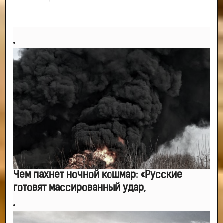
управлять. И поэтому главное дело совершенствования: работать над
мыслями.
-- Идите уверенно по направлению к мечте. Живите той жизнью, которую
вы сами себе придумали.
-- Самое большое богатство — это ум. Самая большая нищета — глупость.
Из всех страхов самый пугающий — самолюбование.
-- Лучшее, что можно сделать с хорошим советом, это пропустить его
мимо ушей. Он никогда не бывает полезен никому, кроме того, кто его дал.
-- Люблю давать советы и очень не люблю, когда их дают мне.
Чем пахнет ночной кошмар: «Русские
готовят массированный удар,