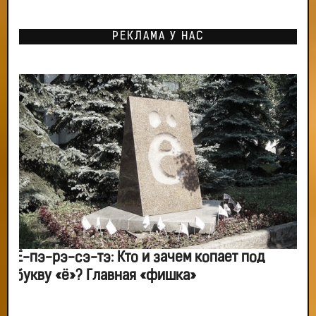
РЕКЛАМА У НАС
Ё-пэ-рэ-сэ-тэ: Кто и зачем копает под
букву «ё»? Главная «фишка»