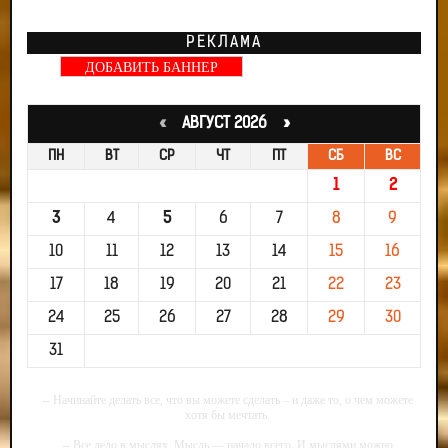
РЕКЛАМА
ДОБАВИТЬ БАННЕР
«
АВГУСТ 2026 »
ПН
ВТ
СР
ЧТ
ПТ
СБ
ВС
1
2
3
4
5
6
7
8
9
10
11
12
13
14
15
16
17
18
19
20
21
22
23
24
25
26
27
28
29
30
31
-- Начинайте делать все, что вы можете сделать – и даже то, о чем можете
хотя бы мечтать.
-- Все дело в мыслях. Мысль — начало всего. И мыслями можно