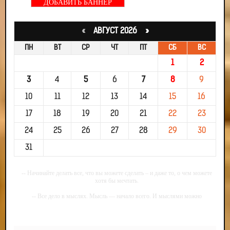
ДОБАВИТЬ БАННЕР
«
АВГУСТ 2026 »
ПН
ВТ
СР
ЧТ
ПТ
СБ
ВС
1
2
3
4
5
6
7
8
9
10
11
12
13
14
15
16
17
18
19
20
21
22
23
24
25
26
27
28
29
30
31
-- Начинайте делать все, что вы можете сделать – и даже то, о чем можете
хотя бы мечтать.
-- Все дело в мыслях. Мысль — начало всего. И мыслями можно
управлять. И поэтому главное дело совершенствования: работать над
мыслями.
-- Идите уверенно по направлению к мечте. Живите той жизнью, которую