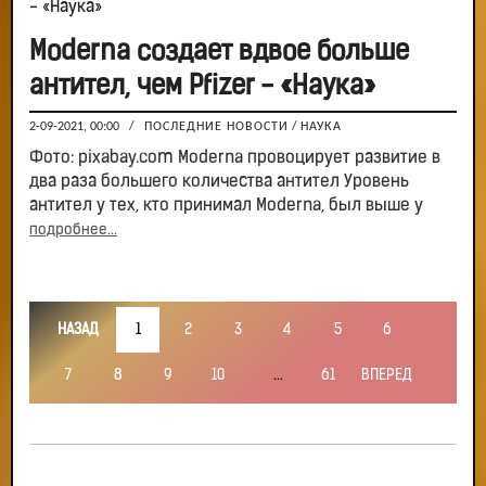
Moderna создает вдвое больше
антител, чем Pfizer - «Наука»
2-09-2021, 00:00
/
ПОСЛЕДНИЕ НОВОСТИ
/
НАУКА
Фото: pixabay.com Moderna провоцирует развитие в
два раза большего количества антител Уровень
антител у тех, кто принимал Moderna, был выше у
подробнее...
НАЗАД
1
2
3
4
5
6
7
8
9
10
...
61
ВПЕРЕД