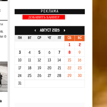
:
РЕКЛАМА
ДОБАВИТЬ БАННЕР
ТИ
«
АВГУСТ 2026 »
а,
вы о
ПН
ВТ
СР
ЧТ
ПТ
СБ
ВС
1
2
3
4
5
6
7
8
9
10
11
12
13
14
15
16
17
18
19
20
21
22
23
24
25
26
27
28
29
30
31
а