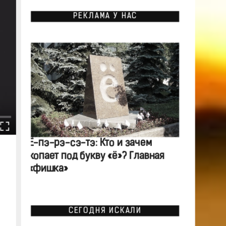
РЕКЛАМА У НАС
Ё-пэ-рэ-сэ-тэ: Кто и зачем
копает под букву «ё»? Главная
«фишка»
СЕГОДНЯ ИСКАЛИ