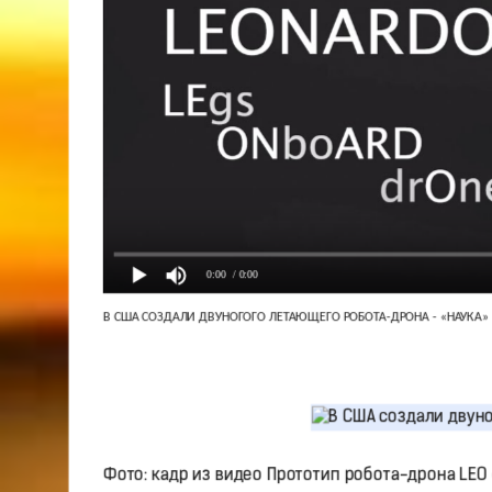
0:00
/ 0:00
В США СОЗДАЛИ ДВУНОГОГО ЛЕТАЮЩЕГО РОБОТА-ДРОНА - «НАУКА»
Фото: кадр из видео Прототип робота-дрона LEO