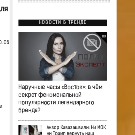
для
НОВОСТИ В ТРЕНДЕ
. Об
Наручные часы «Восток»: в чём
секрет феноменальной
популярности легендарного
и
бренда?
Анзор Кавазашвили: Ни МОК,
ни Трамп вернуть наш