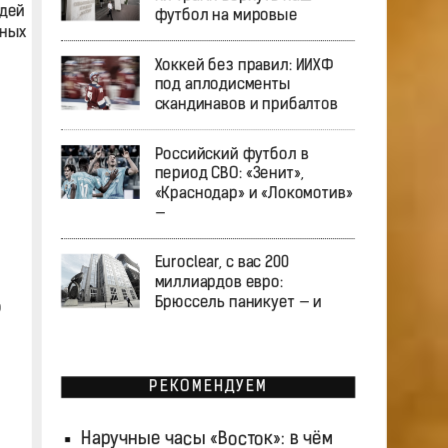
юдей
футбол на мировые
йных
Хоккей без правил: ИИХФ
под аплодисменты
скандинавов и прибалтов
Российский футбол в
период СВО: «Зенит»,
«Краснодар» и «Локомотив»
—
Euroclear, с вас 200
миллиардов евро:
Брюссель паникует — и
о
РЕКОМЕНДУЕМ
Наручные часы «Восток»: в чём