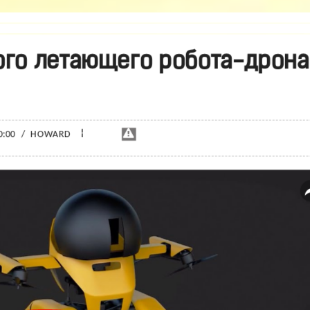
ого летающего робота-дрона
¦
0:00
/
HOWARD