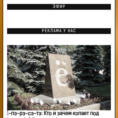
ЭФИР
РЕКЛАМА У НАС
Ё-пэ-рэ-сэ-тэ: Кто и зачем копает под