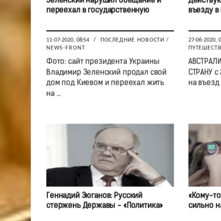
Зеленский нарушил обещание и
Действую
переехал в государственную
въезду в
11-07-2020, 08:54
/
ПОСЛЕДНИЕ НОВОСТИ
/
27-06-2020, 
NEWS-FRONT
ПУТЕШЕСТ
Фото: сайт президента Украины
АВСТРАЛИ
Владимир Зеленский продал свой
СТРАНУ с 
дом под Киевом и переехал жить
на въезд в
на ...
Геннадий Зюганов: Русский
«Кому-то
стержень Державы - «Политика»
сильно н