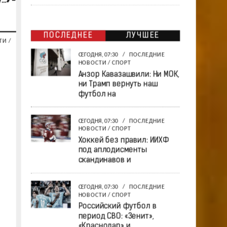
…» -
ПОСЛЕДНЕЕ
ЛУЧШЕЕ
ТИ
/
СЕГОДНЯ, 07:30
/
ПОСЛЕДНИЕ
НОВОСТИ
/
СПОРТ
Анзор Кавазашвили: Ни МОК,
ни Трамп вернуть наш
футбол на
СЕГОДНЯ, 07:30
/
ПОСЛЕДНИЕ
НОВОСТИ
/
СПОРТ
Хоккей без правил: ИИХФ
под аплодисменты
скандинавов и
СЕГОДНЯ, 07:30
/
ПОСЛЕДНИЕ
НОВОСТИ
/
СПОРТ
Российский футбол в
период СВО: «Зенит»,
«Краснодар» и