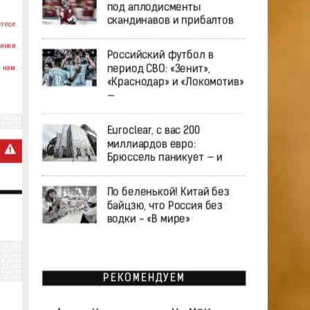
под аплодисменты
скандинавов и прибалтов
rvice.
инки.
Российский футбол в
 нам.
период СВО: «Зенит»,
«Краснодар» и «Локомотив»
—
Euroclear, с вас 200
миллиардов евро:
Брюссель паникует — и
По беленькой! Китай без
байцзю, что Россия без
водки - «В мире»
РЕКОМЕНДУЕМ