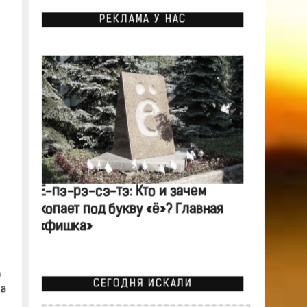
РЕКЛАМА У НАС
Ё-пэ-рэ-сэ-тэ: Кто и зачем
копает под букву «ё»? Главная
«фишка»
ю
СЕГОДНЯ ИСКАЛИ
а