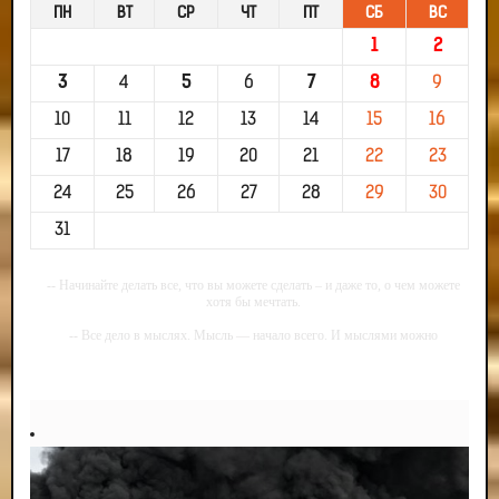
ПН
ВТ
СР
ЧТ
ПТ
СБ
ВС
1
2
3
4
5
6
7
8
9
10
11
12
13
14
15
16
17
18
19
20
21
22
23
24
25
26
27
28
29
30
31
-- Начинайте делать все, что вы можете сделать – и даже то, о чем можете
хотя бы мечтать.
-- Все дело в мыслях. Мысль — начало всего. И мыслями можно
управлять. И поэтому главное дело совершенствования: работать над
мыслями.
-- Идите уверенно по направлению к мечте. Живите той жизнью, которую
вы сами себе придумали.
-- Самое большое богатство — это ум. Самая большая нищета — глупость.
Из всех страхов самый пугающий — самолюбование.