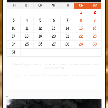
ПН
ВТ
СР
ЧТ
ПТ
СБ
ВС
1
2
3
4
5
6
7
8
9
10
11
12
13
14
15
16
17
18
19
20
21
22
23
24
25
26
27
28
29
30
31
-- Начинайте делать все, что вы можете сделать – и даже то, о чем можете
хотя бы мечтать.
-- Все дело в мыслях. Мысль — начало всего. И мыслями можно
управлять. И поэтому главное дело совершенствования: работать над
мыслями.
-- Идите уверенно по направлению к мечте. Живите той жизнью, которую
вы сами себе придумали.
-- Самое большое богатство — это ум. Самая большая нищета — глупость.
Из всех страхов самый пугающий — самолюбование.