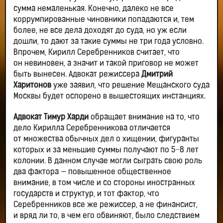
сумма немаленькая. Конечно, далеко не все
коррумпированные чиновники попадаются и, тем
более, не все дела доходят до суда, но уж если
дошли, то дают за такие суммы не три года условно.
Впрочем, Кирилл Серебренников считает, что
он невиновен, а значит и такой приговор не может
быть вынесен. Адвокат режиссера
Дмитрий
Харитонов
уже заявил, что решение Мещанского суда
Москвы будет оспорено в вышестоящих инстанциях.
Адвокат Тимур Харди
обращает внимание на то, что
дело Кирилла Серебренникова отличается
от множества обычных дел о хищении, фигуранты
которых и за меньшие суммы получают по 5−8 лет
колонии. В данном случае могли сыграть свою роль
два фактора — повышенное общественное
внимание, в том числе и со стороны иностранных
государств и структур, и тот фактор, что
Серебренников все же режиссер, а не финансист,
и вряд ли то, в чем его обвиняют, было следствием