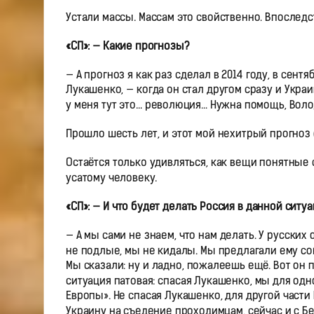
Устали массы. Массам это свойственно. Впоследст
«СП»: — Какие прогнозы?
— А прогноз я как раз сделал в 2014 году, в сентя
Лукашенко, — когда он стал другом сразу и Украи
у меня тут это… революция… Нужна помощь, Воло
Прошло шесть лет, и этот мой нехитрый прогноз
Остаётся только удивляться, как вещи понятные
усатому человеку.
«СП»: — И что будет делать Россия в данной ситу
— А мы сами не знаем, что нам делать. У русски
не подлые, мы не кидалы. Мы предлагали ему сою
Мы сказали: ну и ладно, пожалеешь ещё. Вот он 
ситуация патовая: спасая Лукашенко, мы для од
Европы». Не спасая Лукашенко, для другой част
Украину на съедение проходимцам, сейчас и с Б