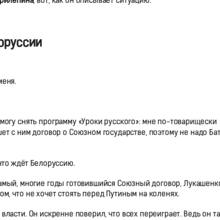
Прилепина
, вот, как он описывает ситуацию:
оруссии
меня.
 могу снять программу «Уроки русского»: мне по-товарищески
шет с ним договор о Союзном государстве, поэтому не надо Ба
 что ждёт Белоруссию.
самый, многие годы готовившийся Союзный договор, Лукашенк
ом, что не хочет стоять перед Путиным на коленях.
 власти. Он искренне поверил, что всех переиграет. Ведь он т