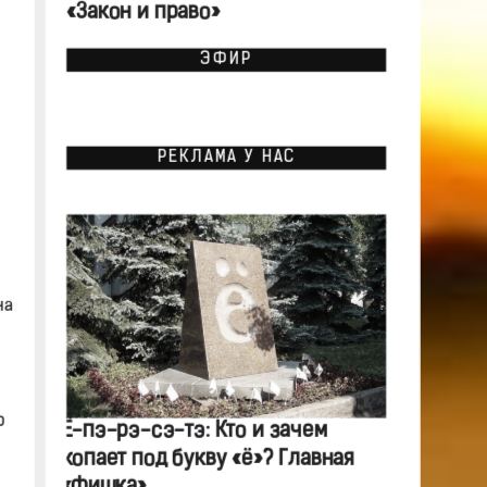
«Закон и право»
ЭФИР
РЕКЛАМА У НАС
на
р
Ё-пэ-рэ-сэ-тэ: Кто и зачем
копает под букву «ё»? Главная
«фишка»