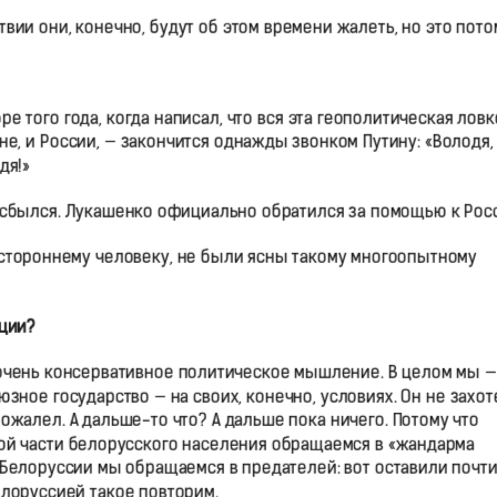
вии они, конечно, будут об этом времени жалеть, но это пото
бре того года, когда написал, что вся эта геополитическая ловк
не, и России, — закончится однажды звонком Путину: «Володя,
дя!»
 сбылся. Лукашенко официально обратился за помощью к Росс
 стороннему человеку, не были ясны такому многоопытному
ации?
х очень консервативное политическое мышление. В целом мы —
зное государство — на своих, конечно, условиях. Он не захот
пожалел. А дальше-то что? А дальше пока ничего. Потому что
ной части белорусского населения обращаемся в «жандарма
и Белоруссии мы обращаемся в предателей: вот оставили почт
елоруссией такое повторим.