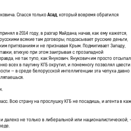
ковича. Спасся только
Асад
, который вовремя обратился
нял в 2014 году, в разгар Майдана, начав, как ему кажется,
 русскими всякие там договоры, подсасывает русские деньги,
им притязаниям и не признавая Крым. Подмигивает Западу,
тавки, втихую при этом заигрывая с прозападной
вда, не так тупо, как Янукович. Янукович им просто отсыпал
шенко всех в паутину КГБ окрутил, и понемногу позволял цвести
ости — в среде белорусской интеллигенции эта чепуха давно
вляпаешься.
и.
масс. Всю страну на прослушку КГБ не посадишь, и агента в ка
 и далеко не только в либеральной или националистической, 
реде.