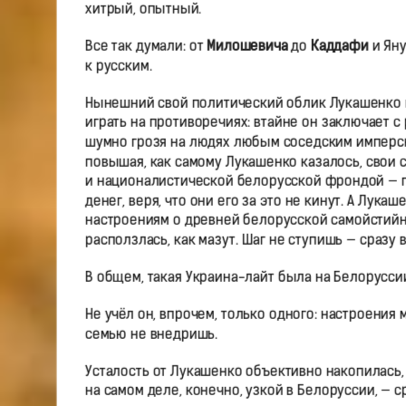
хитрый, опытный.
Все так думали: от
Милошевича
до
Каддафи
и Яну
к русским.
Нынешний свой политический облик Лукашенко при
играть на противоречиях: втайне он заключает с
шумно грозя на людях любым соседским имперск
повышая, как самому Лукашенко казалось, свои с
и националистической белорусской фрондой — пра
денег, веря, что они его за это не кинут. А Лука
настроениям о древней белорусской самойстийн
расползлась, как мазут. Шаг не ступишь — сразу 
В общем, такая Украина-лайт была на Белорусси
Не учёл он, впрочем, только одного: настроения 
семью не внедришь.
Усталость от Лукашенко объективно накопилась,
на самом деле, конечно, узкой в Белоруссии, — с