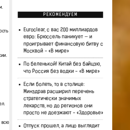
м.
РЕКОМЕНДУЕМ
Euroclear, с вас 200 миллиардов
ость
евро: Брюссель паникует — и
проигрывает финансовую битву с
Москвой - «В мире»
ии.
По беленькой! Китай без байцзю,
что Россия без водки - «В мире»
Если болеть, то в столице:
Минздрав расширил перечень
стратегически значимых
ел.
лекарств, но до регионов они
просто не доезжают - «Здоровье»
и всю
Отпуск прошел, а лицо выглядит