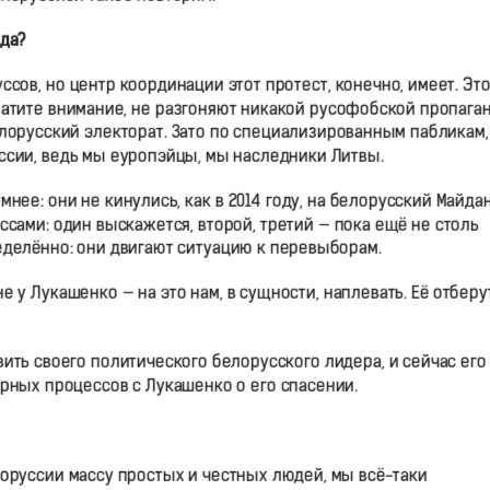
ада?
сов, но центр координации этот протест, конечно, имеет. Это
ратите внимание, не разгоняют никакой русофобской пропага
лорусский электорат. Зато по специализированным пабликам,
оссии, ведь мы еуропэйцы, мы наследники Литвы.
ее: они не кинулись, как в 2014 году, на белорусский Майда
ссами: один выскажется, второй, третий — пока ещё не столь
ределённо: они двигают ситуацию к перевыборам.
е у Лукашенко — на это нам, в сущности, наплевать. Её отберу
ить своего политического белорусского лидера, и сейчас его
орных процессов с Лукашенко о его спасении.
лоруссии массу простых и честных людей, мы всё-таки