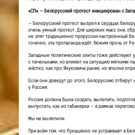
«СП»: — Белорусский протест инициирован с Зап
— Белорусский протест вызрел в сердцах белорус
очень умный протест. Для широких масс они, об
не злят традиционно прорусски настроенный бе
точечно, эта пропаганда идёт: бежим прочь от Р
Западные политические элиты тоже действуют умн
с печеньками, но влияют на ситуацию мягкими па
жёстко, как про Януковича ранее, но вполне оп
Если они доведут до этого, Белоруссию отберут н
у России.
Россия должна была создать, вылепить, подготов
выпустить, как из табакерки — в рамках перегов
Мы не вылепили.
При всём том, что Лукашенко не устраивает в Бе