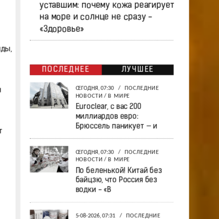
уставшим: почему кожа реагирует
на море и солнце не сразу -
«Здоровье»
нды,
ПОСЛЕДНЕЕ
ЛУЧШЕЕ
СЕГОДНЯ, 07:30
/
ПОСЛЕДНИЕ
н
НОВОСТИ
/
В МИРЕ
Euroclear, с вас 200
миллиардов евро:
Брюссель паникует — и
т
СЕГОДНЯ, 07:30
/
ПОСЛЕДНИЕ
НОВОСТИ
/
В МИРЕ
По беленькой! Китай без
байцзю, что Россия без
водки - «В
5-08-2026, 07:31
/
ПОСЛЕДНИЕ