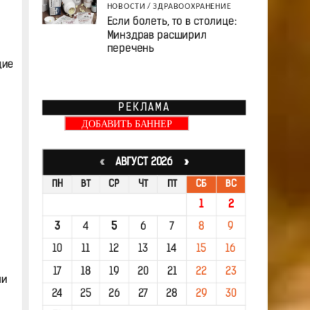
НОВОСТИ
/
ЗДРАВООХРАНЕНИЕ
Если болеть, то в столице:
Минздрав расширил
перечень
щие
РЕКЛАМА
ДОБАВИТЬ БАННЕР
«
АВГУСТ 2026 »
ПН
ВТ
СР
ЧТ
ПТ
СБ
ВС
1
2
3
4
5
6
7
8
9
10
11
12
13
14
15
16
17
18
19
20
21
22
23
ми
24
25
26
27
28
29
30