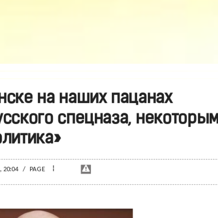
нске на наших пацанах
сского спецназа, некоторы
олитика»
¦
, 20:04
/
PAGE