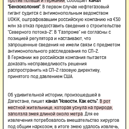
против Польши и Германии
, сообщает
канал
"Бензоколония"
. В первом случае нефтегазовый
гигант судится с антимонопольным ведомством
UOKiK, оштрафовавшим российскую компанию на €50
млн за отказ предоставить сведения о строительстве
"Северного потока-2". В "Газпроме" не согласны с
позицией регулятора и настаивают, что
запрошенные сведения не имели связи с предметом
антимонопольного расследования по СП-2.
В Германии же российская компания пытается
доказать несправедливость решения
распространить на СП-2 газовую директиву,
принятого под давлением США.
Об удивительной истории, произошедшей в
Дагестане, пишет
канал "Новости. Как есть"
.
В рот
местной жительнице, которая уснула на природе,
заползла змея длиной около метра
. Для ее
извлечения потребовалось вмешательство хирургов
под общим наркозом, в итоге змею удалось извлечь,