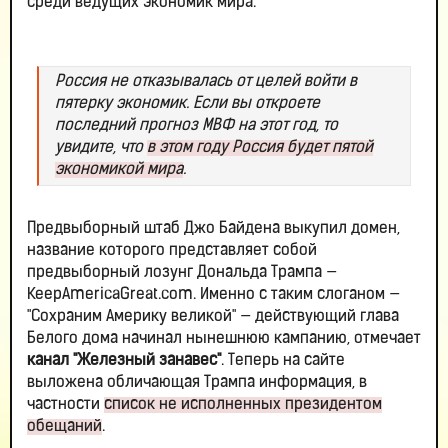
среди ведущих экономик мира.
Россия не отказывалась от целей войти в
пятерку экономик. Если вы откроете
последний прогноз МВФ на этот год, то
увидите, что
в этом году Россия будет пятой
экономикой мира
.
Предвыборный штаб Джо Байдена выкупил домен,
название которого представляет собой
предвыборный лозунг Дональда Трампа —
KeepAmericaGreat.com. Именно с таким слоганом —
"Сохраним Америку великой" — действующий глава
Белого дома начинал нынешнюю кампанию, отмечает
канал "Железный занавес"
. Теперь на сайте
выложена обличающая Трампа информация, в
частности
список не исполненных президентом
обещаний
.