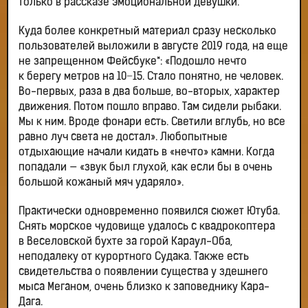
только в рассказе эмоциональной девушки.
Куда более конкретный материал сразу несколько
пользователей выложили в августе 2019 года, на еще
не запрещенном Фейсбуке*: «Подошло нечто
к берегу метров на 10−15. Стало понятно, не человек.
Во-первых, раза в два больше, во-вторых, характер
движения. Потом пошло вправо. Там сидели рыбаки.
Мы к ним. Вроде фонари есть. Светили вглубь, но все
равно луч света не достал». Любопытные
отдыхающие начали кидать в «нечто» камни. Когда
попадали — «звук был глухой, как если бы в очень
большой кожаный мяч ударяло».
Практически одновременно появился сюжет Ютуба.
Снять морское чудовище удалось с квадрокоптера
в Веселовской бухте за горой Караул-Оба,
неподалеку от курортного Судака. Также есть
свидетельства о появлении существа у здешнего
мыса Меганом, очень близко к заповеднику Кара-
Дага.