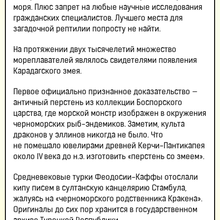
моря. Плюс запрет на любые научные исследования
гражданских специалистов. Лучшего места для
загадочной рептилии попросту не найти.
На протяжении двух тысячелетий множество
мореплавателей являлось свидетелями появления
Карадагского змея.
Первое официально признанное доказательство —
античный перстень из коллекции Боспорского
царства, где морской монстр изображен в окружения
черноморских рыб-эндемиков. Заметим, культа
драконов у эллинов никогда не было. Что
не помешало ювелирами древней Керчи-Пантикапея
около IV века до н.э. изготовить «перстень со змеем».
Средневековые турки Феодосии-Каффы отослали
кипу писем в султанскую канцелярию Стамбула,
жалуясь на «черноморского родственника Кракена».
Оригиналы до сих пор хранится в государственном