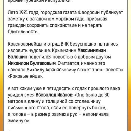
архиве Турецкой Республики.
Лето 1921 года, городская газета Феодосии публикует
заметку о загадочном морском гаде, призывая
граждан сохранять спокойствие и не терять
бдительность.
Красноармейцы и отряд ВЧК безуспешно пытались
изловить чудовище. Крымчанин
Максимилиан
Волошин
поделился новостью с добрым другом
Михаилом Булгаковым
. Считается, именно это
навеяло Михаилу Афанасьевичу сюжет треш-повести
«Роковые яйца».
А вот каким уже в пятидесятых годах прошлого века
увидел змея
Всеволод Иванов
: «Оно было до 30
метров в длину и толщиной со столешницу
письменного стола, если ее повернуть боком,
а голова — в размер размаха рук — напоминала
змеиную».