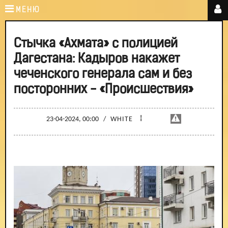
МЕНЮ
Стычка «Ахмата» с полицией
Дагестана: Кадыров накажет
чеченского генерала сам и без
посторонних - «Происшествия»
¦
23-04-2024, 00:00
/
WHITE