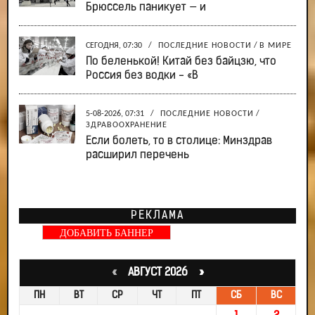
Брюссель паникует — и
СЕГОДНЯ, 07:30
/
ПОСЛЕДНИЕ НОВОСТИ
/
В МИРЕ
По беленькой! Китай без байцзю, что
Россия без водки - «В
5-08-2026, 07:31
/
ПОСЛЕДНИЕ НОВОСТИ
/
ЗДРАВООХРАНЕНИЕ
Если болеть, то в столице: Минздрав
расширил перечень
РЕКЛАМА
ДОБАВИТЬ БАННЕР
«
АВГУСТ 2026 »
ПН
ВТ
СР
ЧТ
ПТ
СБ
ВС