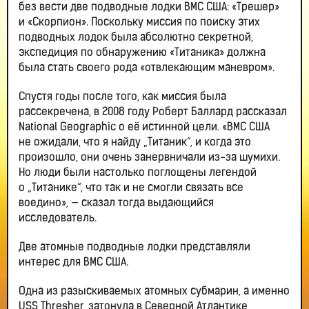
без вести две подводные лодки ВМС США: «Трешер»
и «Скорпион». Поскольку миссия по поиску этих
подводных лодок была абсолютно секретной,
экспедиция по обнаружению «Титаника» должна
была стать своего рода «отвлекающим маневром».
Спустя годы после того, как миссия была
рассекречена, в 2008 году Роберт Баллард рассказал
National Geographic о её истинной цели. «ВМС США
не ожидали, что я найду „Титаник“, и когда это
произошло, они очень занервничали из-за шумихи.
Но люди были настолько поглощены легендой
о „Титанике“, что так и не смогли связать все
воедино», — сказал тогда выдающийся
исследователь.
Две атомные подводные лодки представляли
интерес для ВМС США.
Одна из разыскиваемых атомных субмарин, а именно
USS Thresher, затонула в Северной Атлантике