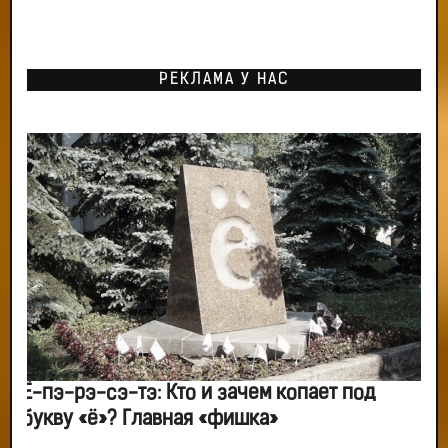
РЕКЛАМА У НАС
Ё-пэ-рэ-сэ-тэ: Кто и зачем копает под
букву «ё»? Главная «фишка»