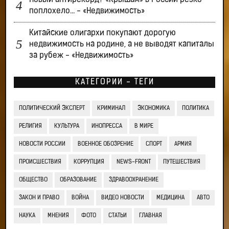
Новый антирекорд? «Крышам» в России резко
поплохело… - «Недвижимость»
Китайские олигархи покупают дорогую
недвижимость на родине, а не выводят капиталы
за рубеж - «Недвижимость»
КАТЕГОРИИ - ТЕГИ
ПОЛИТИЧЕСКИЙ ЭКСПЕРТ
КРИМИНАЛ
ЭКОНОМИКА
ПОЛИТИКА
РЕЛИГИЯ
КУЛЬТУРА
ИНОПРЕССА
В МИРЕ
НОВОСТИ РОССИИ
ВОЕННОЕ ОБОЗРЕНИЕ
СПОРТ
АРМИЯ
ПРОИСШЕСТВИЯ
КОРРУПЦИЯ
NEWS-FRONT
ПУТЕШЕСТВИЯ
ОБЩЕСТВО
ОБРАЗОВАНИЕ
ЗДРАВООХРАНЕНИЕ
ЗАКОН И ПРАВО
ВОЙНА
ВИДЕО НОВОСТИ
МЕДИЦИНА
АВТО
НАУКА
МНЕНИЯ
ФОТО
СТАТЬИ
ГЛАВНАЯ