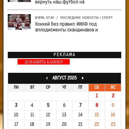
вернуть наш футбол на
ВЧЕРА, 07:30
/
ПОСЛЕДНИЕ НОВОСТИ
/
СПОРТ
Хоккей без правил: ИИХФ под
аплодисменты скандинавов и
РЕКЛАМА
ДОБАВИТЬ БАННЕР
«
АВГУСТ 2026 »
ПН
ВТ
СР
ЧТ
ПТ
СБ
ВС
1
2
3
4
5
6
7
8
9
10
11
12
13
14
15
16
17
18
19
20
21
22
23