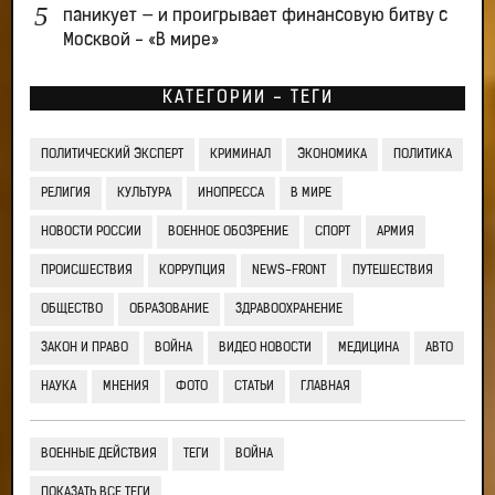
паникует — и проигрывает финансовую битву с
Москвой - «В мире»
КАТЕГОРИИ - ТЕГИ
ПОЛИТИЧЕСКИЙ ЭКСПЕРТ
КРИМИНАЛ
ЭКОНОМИКА
ПОЛИТИКА
РЕЛИГИЯ
КУЛЬТУРА
ИНОПРЕССА
В МИРЕ
НОВОСТИ РОССИИ
ВОЕННОЕ ОБОЗРЕНИЕ
СПОРТ
АРМИЯ
ПРОИСШЕСТВИЯ
КОРРУПЦИЯ
NEWS-FRONT
ПУТЕШЕСТВИЯ
ОБЩЕСТВО
ОБРАЗОВАНИЕ
ЗДРАВООХРАНЕНИЕ
ЗАКОН И ПРАВО
ВОЙНА
ВИДЕО НОВОСТИ
МЕДИЦИНА
АВТО
НАУКА
МНЕНИЯ
ФОТО
СТАТЬИ
ГЛАВНАЯ
ВОЕННЫЕ ДЕЙСТВИЯ
ТЕГИ
ВОЙНА
ПОКАЗАТЬ ВСЕ ТЕГИ