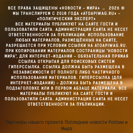
ВСЕ ПРАВА ЗАЩИЩЕНЫ «НОВОСТИ - МИРА»
→
2026
©
МЫ ТРАНСЛИРУЕМ С 2018 ГОДА «ATOAPIWAG.RU» -
«ПОЛИТИЧЕСКИЙ ЭКСПЕРТ»
ВСЕ МАТЕРИАЛЫ ПУБЛИКУЮТ НА САЙТЕ ГОСТИ И
ПОЛЬЗОВАТИЛИ САЙТА. АДМИНИСТРАЦИЯ САЙТА НЕ НЕСЕТ
ОТВЕТСТВЕННОСТИ ЗА ПУБЛИКАЦИИ. ИСПОЛЬЗОВАНИЕ
ЛЮБЫХ МАТЕРИАЛОВ, РАЗМЕЩЁННЫХ НА САЙТЕ,
РАЗРЕШАЕТСЯ ПРИ УСЛОВИИ ССЫЛКИ НА ATOAPIWAG.RU.
ПРИ КОПИРОВАНИИ МАТЕРИАЛОВ СОСТРАНИЦЫ "НОВОСТИ
МИРА", ДЛЯ ИНТЕРНЕТ-ИЗДАНИЙ - ОБЯЗАТЕЛЬНАЯ ПРЯМАЯ
ССЫЛКА ОТКРЫТАЯ ДЛЯ ПОИСКОВЫХ СИСТЕМ
ГИПЕРССЫЛКА. ССЫЛКА ДОЛЖНА БЫТЬ РАЗМЕЩЕНА В
НЕЗАВИСИМОСТИ ОТ ПОЛНОГО ЛИБО ЧАСТИЧНОГО
ИСПОЛЬЗОВАНИЯ МАТЕРИАЛОВ. ГИПЕРССЫЛКА (ДЛЯ
ИНТЕРНЕТ-ИЗДАНИЙ) - ДОЛЖНА БЫТЬ РАЗМЕЩЕНА В
ПОДЗАГОЛОВКЕ ИЛИ В ПЕРВОМ АБЗАЦЕ МАТЕРИАЛА. ВСЕ
МАТЕРИАЛЫ ПУБЛИКУЮТ НА САЙТЕ ГОСТИ И
ПОЛЬЗОВАТИЛИ САЙТА. АДМИНИСТРАЦИЯ САЙТА НЕ НЕСЕТ
ОТВЕТСТВЕННОСТИ ЗА ПУБЛИКАЦИИ.
Партнеры нашего проекта: Последние новости России и
Мира