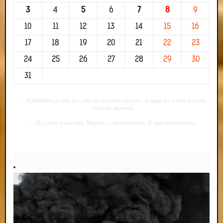
3
4
5
6
7
8
9
10
11
12
13
14
15
16
17
18
19
20
21
22
23
24
25
26
27
28
29
30
31
-- Начинайте делать все, что вы можете сделать – и даже то, о чем можете
хотя бы мечтать.
-- Все дело в мыслях. Мысль — начало всего. И мыслями можно
управлять. И поэтому главное дело совершенствования: работать над
мыслями.
-- Идите уверенно по направлению к мечте. Живите той жизнью, которую
вы сами себе придумали.
-- Самое большое богатство — это ум. Самая большая нищета — глупость.
Из всех страхов самый пугающий — самолюбование.
-- Лучшее, что можно сделать с хорошим советом, это пропустить его
мимо ушей. Он никогда не бывает полезен никому, кроме того, кто его дал.
-- Люблю давать советы и очень не люблю, когда их дают мне.