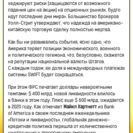
хеджируют риски (защищаются от возможного
падения цен на акции) на опционных рынках, будто
идут последние дни мира». Большинство брокеров
Уолл-Стрит утверждают, что надежда на американо-
китайскую торговую сделку полностью мертва.
Как бы ни развивались события, ясно одно, что
Америка теряет позиции экономического, военного
и политического гегемона, что, безусловно, скажется
на репутации национальной валюты Штатов.
С каждым годом, ее доля в международных платежах
системы SWIFT будет сокращаться.
При этом ФРС печатает доллары невероятными
темпами: $ 400 млрд. новой ликвидности влилось
в банки в этом году. Плюс еще $ 600 млрд. ожидается
в 2020 году. Как отмечает
Майкл Хартнетт
из Bank
of America в своем последнем еженедельнике
«Потоки и ликвидность», глобальная денежно-
кредитная политика перешла от количественного