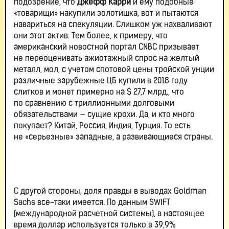
подозрение, что
Джефф Карри
и ему подобные
«товарищи» накупили золотишка, вот и пытаются
навариться на спекуляции. Слишком уж нахваливают
они этот актив. Тем более, к примеру, что
американский новостной портал CNBC призывает
не переоценивать ажиотажный спрос на желтый
металл, мол, с учетом спотовой цены тройской унции
различные зарубежные ЦБ купили в 2018 году
слитков и монет примерно на $ 27,7 млрд., что
по сравнению с триллионными долговыми
обязательствами — сущие крохи. Да, и кто много
покупает? Китай, Россия, Индия, Турция. То есть
не «серьезные» западные, а развивающиеся страны.
С другой стороны, доля правды в выводах Goldman
Sachs все-таки имеется. По данным SWIFT
(международной расчетной системы), в настоящее
время доллар используется только в 39,9%