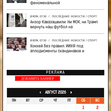
феноменальной
ВЧЕРА, 07:30
/
ПОСЛЕДНИЕ НОВОСТИ
/
СПОРТ
Анзор Кавазашвили: Ни МОК, ни Трамп
вернуть наш футбол на
ВЧЕРА, 07:30
/
ПОСЛЕДНИЕ НОВОСТИ
/
СПОРТ
Хоккей без правил: ИИХФ под
аплодисменты скандинавов и
РЕКЛАМА
ДОБАВИТЬ БАННЕР
«
АВГУСТ 2026 »
ПН
ВТ
СР
ЧТ
ПТ
СБ
ВС
1
2