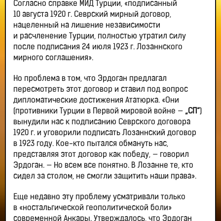
Согласно справке МИД Турции, «подписанный
10 августа 1920 г. Севрский мирный договор,
нацеленный на лишение независимости
и расчленение Турции, полностью утратил силу
после подписания 24 июля 1923 г. Лозаннского
мирного соглашения».
Но проблема в том, что Эрдоган предлагал
пересмотреть этот договор и ставил под вопрос
дипломатические достижения Ататюрка. «Они
(противники Турции в Первой мировой войне —
„СП“
)
вынудили нас к подписанию Севрского договора
1920 г. и уговорили подписать Лозаннский договор
в 1923 году. Кое-кто пытался обмануть нас,
представляя этот договор как победу, — говорил
Эрдоган. — Но всем все понятно. В Лозанне те, кто
сидел за столом, не смогли защитить наши права».
Еще недавно эту проблему усматривали только
в «ностальгической геополитической боли»
современной Анкары. Утверждалось, что Эрдоган