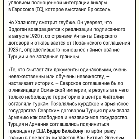
условием полноценной интеграции Анкары
в Евросоюз (ЕС), которое выставил Брюссель.
Но Халачоглу смотрит глубже. Он уверяет, что
Эрдоган возвращается к реализации подписанного
в августе 1920 г. со странами Антанты Севрского
договора и отказывается от Лозаннского соглашения
1923 г., определившего нынешнее наименование
Турции и ее западные границы.
«Те, кто считает эти документы одинаковыми, очень
невежественны или обучены невежеству, —
настаивает историк. — Севрское соглашение было
о ликвидации Османской империи, в результате чего
только небольшую территорию в центре Анатолии
оставляли туркам. Появлялись курдское и армянское
государства. Севрским договором Турция признавала
Армению как свободное и независимое государство.
Турция и Армения соглашались подчиниться
президенту США
Вудро Вильсону
по арбитражу
границ в пределах вилайетов Ван, Битлис, Эрзурум