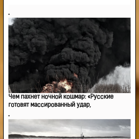
-- Идите уверенно по направлению к мечте. Живите той жизнью, которую
вы сами себе придумали.
-- Самое большое богатство — это ум. Самая большая нищета — глупость.
Из всех страхов самый пугающий — самолюбование.
-- Лучшее, что можно сделать с хорошим советом, это пропустить его
мимо ушей. Он никогда не бывает полезен никому, кроме того, кто его дал.
-- Люблю давать советы и очень не люблю, когда их дают мне.
Чем пахнет ночной кошмар: «Русские
готовят массированный удар,