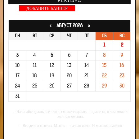
РЕКЛАМА
ДОБАВИТЬ БАННЕР
«
АВГУСТ 2026 »
ПН
ВТ
СР
ЧТ
ПТ
СБ
ВС
1
2
3
4
5
6
7
8
9
10
11
12
13
14
15
16
17
18
19
20
21
22
23
24
25
26
27
28
29
30
31
-- Начинайте делать все, что вы можете сделать – и даже то, о чем можете
хотя бы мечтать.
-- Все дело в мыслях. Мысль — начало всего. И мыслями можно
управлять. И поэтому главное дело совершенствования: работать над
мыслями.