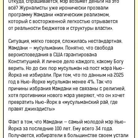
Откуда, спрашивается, мэр возьмет деньги на это
всё? Журналисты уже иронически прозвали
программу Мамдани «магическим реализмом,
который с восторженной легкостью отрывается
от реальности бюджетов и структуры власти».
Ситуация, мягко говоря, сложилась нестандартная.
Мамдани — мусульманин. Понятно, что свобода
вероисповедания в США гарантирована
Конституцией. И личное дело каждого, какому Богу
верить. Но до сих пор мусульман на пост мэра Нью-
Йорка не избирали. При том, что по данным на 2025
год в Нью-Йорке мусульман менее 4%. Так что
причины избрания Мамдани не связаны с религией,
хотя противники нового мэра уверяют, что он хочет
превратить Нью-Йорк в «мусульманский рай, где
правят джихадисты»
Факт в том, что Мамдани — самый молодой мэр Нью-
Йорка за последние 100 лет. Ему всего 34 года.
Получается, избиратели в большинстве своем устали