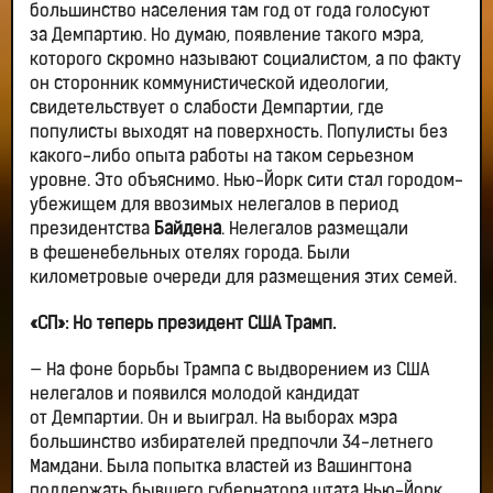
большинство населения там год от года голосуют
за Демпартию. Но думаю, появление такого мэра,
которого скромно называют социалистом, а по факту
он сторонник коммунистической идеологии,
свидетельствует о слабости Демпартии, где
популисты выходят на поверхность. Популисты без
какого-либо опыта работы на таком серьезном
уровне. Это объяснимо. Нью-Йорк сити стал городом-
убежищем для ввозимых нелегалов в период
президентства
Байдена
. Нелегалов размещали
в фешенебельных отелях города. Были
километровые очереди для размещения этих семей.
«СП»: Но теперь президент США Трамп.
— На фоне борьбы Трампа с выдворением из США
нелегалов и появился молодой кандидат
от Демпартии. Он и выиграл. На выборах мэра
большинство избирателей предпочли 34-летнего
Мамдани. Была попытка властей из Вашингтона
поддержать бывшего губернатора штата Нью-Йорк