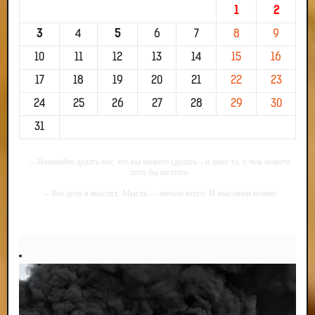
1
2
3
4
5
6
7
8
9
10
11
12
13
14
15
16
17
18
19
20
21
22
23
24
25
26
27
28
29
30
31
-- Начинайте делать все, что вы можете сделать – и даже то, о чем можете
хотя бы мечтать.
-- Все дело в мыслях. Мысль — начало всего. И мыслями можно
управлять. И поэтому главное дело совершенствования: работать над
мыслями.
-- Идите уверенно по направлению к мечте. Живите той жизнью, которую
вы сами себе придумали.
-- Самое большое богатство — это ум. Самая большая нищета — глупость.
Из всех страхов самый пугающий — самолюбование.
-- Лучшее, что можно сделать с хорошим советом, это пропустить его
мимо ушей. Он никогда не бывает полезен никому, кроме того, кто его дал.