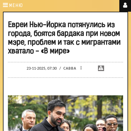
МЕНЮ
Евреи Нью-Йорка потянулись из
города, боятся бардака при новом
мэре, проблем и так с мигрантами
хватало - «В мире»
¦
23-11-2025, 07:30
/
САВВА