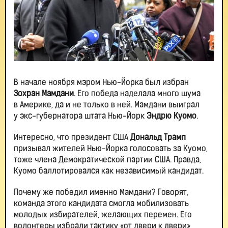
В начале ноября мэром Нью-Йорка был избран
Зохран Мамдани
. Его победа наделала много шума
в Америке, да и не только в ней. Мамдани выиграл
у экс-губернатора штата Нью-Йорк
Эндрю Куомо
.
Интересно, что президент США
Дональд Трамп
призывал жителей Нью-Йорка голосовать за Куомо,
тоже члена Демократической партии США. Правда,
Куомо баллотировался как независимый кандидат.
Почему же победил именно Мамдани? Говорят,
команда этого кандидата смогла мобилизовать
молодых избирателей, желающих перемен. Его
волонтеры избрали тактику «от двери к двери»,