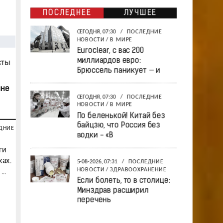
ПОСЛЕДНЕЕ
ЛУЧШЕЕ
СЕГОДНЯ, 07:30
/
ПОСЛЕДНИЕ
НОВОСТИ
/
В МИРЕ
Euroclear, с вас 200
миллиардов евро:
Брюссель паникует — и
ине
СЕГОДНЯ, 07:30
/
ПОСЛЕДНИЕ
НОВОСТИ
/
В МИРЕ
По беленькой! Китай без
байцзю, что Россия без
ДНИЕ
водки - «В
ги
жах.
5-08-2026, 07:31
/
ПОСЛЕДНИЕ
НОВОСТИ
/
ЗДРАВООХРАНЕНИЕ
..
Если болеть, то в столице:
Минздрав расширил
перечень