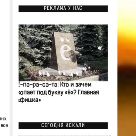
РЕКЛАМА У НАС
Ё-пэ-рэ-сэ-тэ: Кто и зачем
копает под букву «ё»? Главная
«фишка»
на.
СЕГОДНЯ ИСКАЛИ
 все