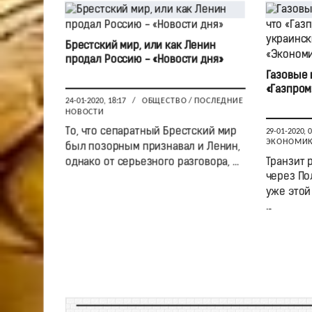
Брестский мир, или как Ленин
продал Россию - «Новости дня»
Газовые 
«Газпром
24-01-2020, 18:17
/
ОБЩЕСТВО
/
ПОСЛЕДНИЕ
НОВОСТИ
То, что сепаратный Брестский мир
29-01-2020, 
ЭКОНОМИ
был позорным признавал и Ленин,
однако от серьезного разговора, ...
Транзит 
через По
уже этой
...